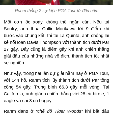
Rahm thắng 2 sự kiện PGA Tour từ đầu năm
Một cơn lốc xoáy không thể ngăn cản. Nếu tại
Sentry, anh thua Collin Morikawa tới 9 điểm khi
bước vào chung kết, thì tại La Quinta, anh chống lại
kẻ nổi loạn Davis Thompson với thành tích dưới Par
27 gậy. Đây cũng là điểm gậy khi anh chiến thắng
giải đấu của những nhà vô địch, thành tích tốt nhất
sự nghiệp.
Như vậy, trong hai lần dự giải năm nay ở PGA Tour,
với 144 hố, Rahm tích lũy thành tích dưới Par tổng
cộng 54 gậy. Trung bình 66,3 gậy mỗi vòng. Tại
California, anh giành chiến thắng với 28 cú birdie, 1
eagle và chỉ 3 cú bogey.
Rahm đang ở
"chế độ Tiger Woods"
khi bắt đầu