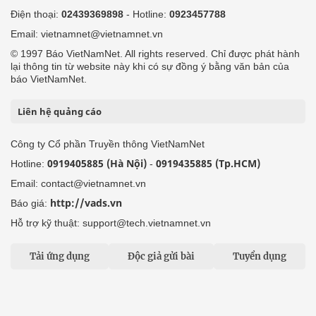
Điện thoại:
02439369898
- Hotline:
0923457788
Email: vietnamnet@vietnamnet.vn
© 1997 Báo VietNamNet. All rights reserved. Chỉ được phát hành
lại thông tin từ website này khi có sự đồng ý bằng văn bản của
báo VietNamNet.
Liên hệ quảng cáo
Công ty Cổ phần Truyền thông VietNamNet
0919405885 (Hà Nội)
0919435885 (Tp.HCM)
Hotline:
-
Email: contact@vietnamnet.vn
http://vads.vn
Báo giá:
Hỗ trợ kỹ thuật: support@tech.vietnamnet.vn
Tải ứng dụng
Độc giả gửi bài
Tuyển dụng