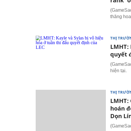
rank’ ở
(GameSao.
thăng hoa
THỊ TRƯỜ
LMHT: K
quyết 
(GameSao.
hiện tại.
THỊ TRƯỜ
LMHT: C
hoán đổ
Dọn Lí
(GameSao,