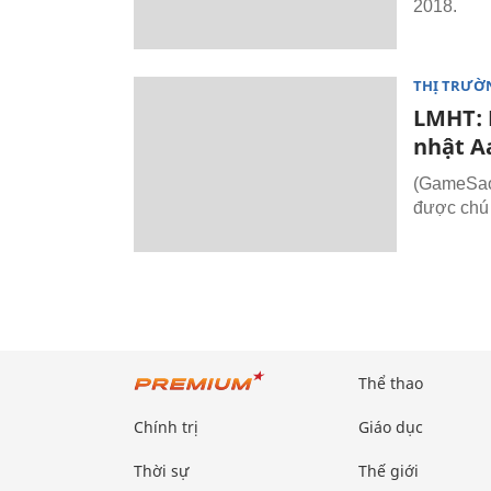
2018.
THỊ TRƯỜ
LMHT: 
nhật A
(GameSao.
được chú 
Thể thao
Chính trị
Giáo dục
Thời sự
Thế giới