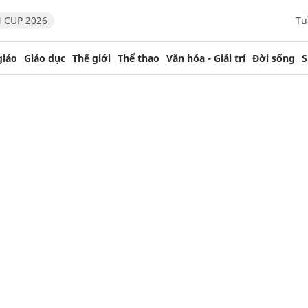
 CUP 2026
Tu
giáo
Giáo dục
Thế giới
Thể thao
Văn hóa - Giải trí
Đời sống
S