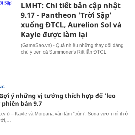
LMHT: Chi tiết bản cập nhật
9.17 - Pantheon 'Trời Sập'
xuống ĐTCL, Aurelion Sol và
Kayle được làm lại
(GameSao.vn) - Quá nhiều những thay đổi đáng
chú ý trên cả Summoner's Rift lẫn ĐTCL.
NG
Gợi ý những vị tướng thích hợp để ‘leo
 phiên bản 9.7
vn) – Kayle và Morgana vẫn làm “trùm”, Sona vươn mình ở
ưới,…