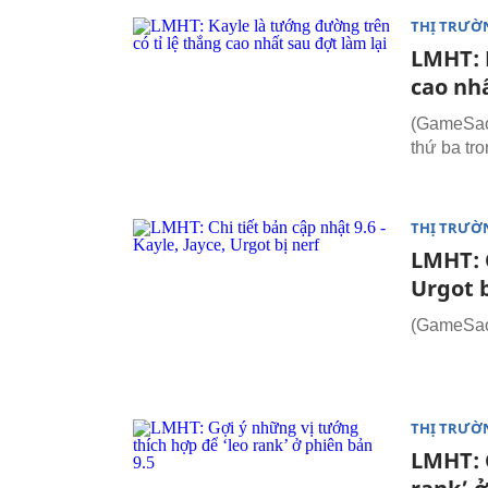
THỊ TRƯỜ
LMHT: 
cao nhấ
(GameSao.
thứ ba tr
THỊ TRƯỜ
LMHT: C
Urgot b
(GameSao.
THỊ TRƯỜ
LMHT: 