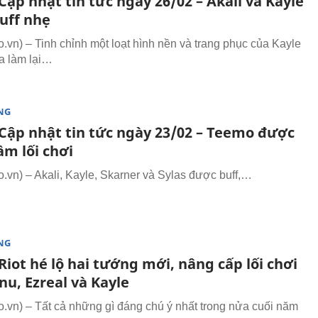
ập nhật tin tức ngày 26/02 – Akali và Kayle
uff nhẹ
vn) – Tinh chỉnh một loạt hình nền và trang phục của Kayle
a làm lại…
NG
Cập nhật tin tức ngày 23/02 – Teemo được
ầm lối chơi
vn) – Akali, Kayle, Skarner và Sylas được buff,…
NG
iot hé lộ hai tướng mới, nâng cấp lối chơi
u, Ezreal và Kayle
vn) – Tất cả những gì đáng chú ý nhất trong nửa cuối năm