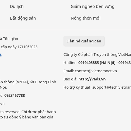
Du lịch
Giảm nghèo bền vững
Bất động sản
Nông thôn mới
à Tôn giáo
Liên hệ quảng cáo
 cấp ngày 17/10/2025
Công ty Cổ phần Truyền thông VietN
á
Hotline:
0919405885 (Hà Nội)
-
091943
Email: contact@vietnamnet.vn
Báo giá:
http://vads.vn
Viễn thông (VNTA), 68 Dương Đình
Nội.
Hỗ trợ kỹ thuật: support@tech.vietna
ne:
0923457788
.vn
ts reserved. Chỉ được phát hành
i có sự đồng ý bằng văn bản của