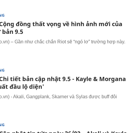
NG
Cộng đồng thất vọng về hình ảnh mới của
 bản 9.5
vn) – Gần như chắc chắn Riot sẽ “ngó lơ” trường hợp này.
NG
hi tiết bản cập nhật 9.5 - Kayle & Morgana
ất đầu lộ diện'
vn) - Akali, Gangplank, Skarner và Sylas được buff đôi
NG