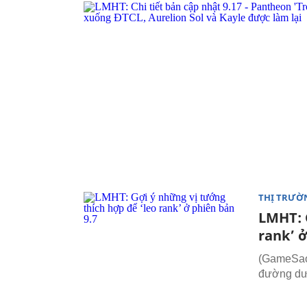
THỊ TRƯỜ
LMHT: 
rank’ ở
(GameSao.
đường d