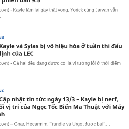
 phiên bản 9.5
vn) - Kayle làm lại gây thất vọng, Yorick cùng Jarvan vẫn
.
NG
ayle và Sylas bị vô hiệu hóa ở tuần thi đấu
định của LEC
vn) - Cả hai đều đang được coi là vị tướng lỗi ở thời điểm
NG
ập nhật tin tức ngày 13/3 – Kayle bị nerf,
i vị trí của Ngọc Tốc Biến Ma Thuật với Máy
nh
vn) – Gnar, Hecarmim, Trundle và Urgot được buff,…