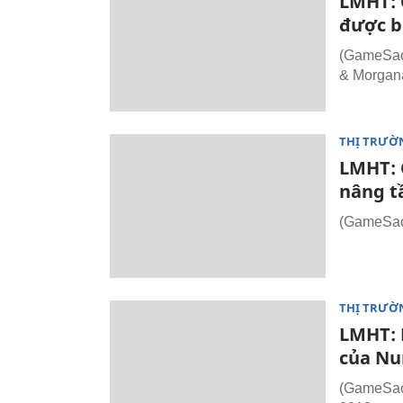
LMHT: C
được b
(GameSao.
& Morgan
THỊ TRƯỜ
LMHT: 
nâng t
(GameSao.
THỊ TRƯỜ
LMHT: R
của Nun
(GameSao.