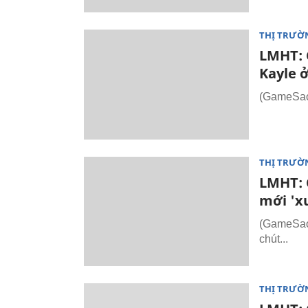
THỊ TRƯỜ
LMHT: 
Kayle ở
(GameSao.
THỊ TRƯỜ
LMHT: C
mới 'xu
(GameSao.
chút...
THỊ TRƯỜ