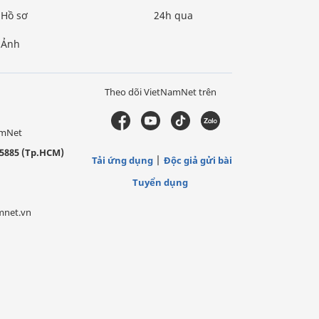
Hồ sơ
24h qua
Ảnh
Theo dõi VietNamNet trên
amNet
5885 (Tp.HCM)
Tải ứng dụng
Độc giả gửi bài
Tuyển dụng
mnet.vn