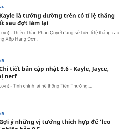
NG
Kayle là tướng đường trên có tỉ lệ thắng
t sau đợt làm lại
vn) - Thiên Thần Phán Quyết đang sở hữu tỉ lệ thắng cao
ong Xếp Hạng Đơn.
NG
hi tiết bản cập nhật 9.6 - Kayle, Jayce,
ị nerf
vn) - Tinh chỉnh lại hệ thống Tiền Thưởng,...
NG
Gợi ý những vị tướng thích hợp để ‘leo