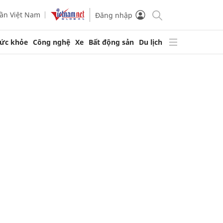
ần Việt Nam
Đăng nhập
ức khỏe
Công nghệ
Xe
Bất động sản
Du lịch