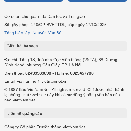
Cơ quan chủ quản: Bộ Dân tộc và Tôn giáo
Số giấy phép: 146/GP-BVHTTDL, cấp ngày 17/10/2025
Tổng biên tập: Nguyễn Văn Bá
Liên hệ tòa soạn
Địa chỉ: Tầng 18, Toà nhà Cục Viễn thông (VNTA), 68 Dương
Đình Nghệ, phường Cầu Giấy, TP. Hà Nội.
Điện thoại:
02439369898
- Hotline:
0923457788
Email: vietnamnet@vietnamnet.vn
© 1997 Báo VietNamNet. All rights reserved. Chỉ được phát hành
lại thông tin từ website này khi có sự đồng ý bằng văn bản của
báo VietNamNet.
Liên hệ quảng cáo
Công ty Cổ phần Truyền thông VietNamNet