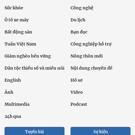
Sức khỏe
Công nghệ
Ô tô xe máy
Du lịch
Bất động sản
Bạn đọc
Tuần Việt Nam
Công nghiệp hỗ trợ
Giảm nghèo bền vững
Nông thôn mới
Dân tộc thiểu số và miền núi
Nội dung chuyên đề
English
Hồ sơ
Ảnh
Video
Multimedia
Podcast
24h qua
Tuyến bài
Sự kiện