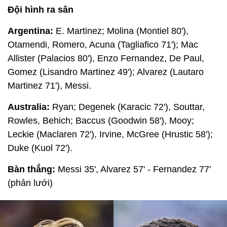
Đội hình ra sân
Argentina:
E. Martinez; Molina (Montiel 80'),
Otamendi, Romero, Acuna (Tagliafico 71'); Mac
Allister (Palacios 80'), Enzo Fernandez, De Paul,
Gomez (Lisandro Martinez 49'); Alvarez (Lautaro
Martinez 71'), Messi.
Australia:
Ryan; Degenek (Karacic 72'), Souttar,
Rowles, Behich; Baccus (Goodwin 58'), Mooy;
Leckie (Maclaren 72'), Irvine, McGree (Hrustic 58');
Duke (Kuol 72').
Bàn thắng:
Messi 35', Alvarez 57' - Fernandez 77'
(phản lưới)