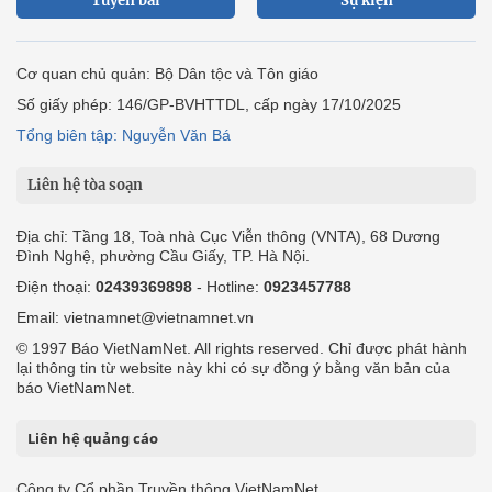
Tuyến bài
Sự kiện
Cơ quan chủ quản: Bộ Dân tộc và Tôn giáo
Số giấy phép: 146/GP-BVHTTDL, cấp ngày 17/10/2025
Tổng biên tập: Nguyễn Văn Bá
Liên hệ tòa soạn
Địa chỉ: Tầng 18, Toà nhà Cục Viễn thông (VNTA), 68 Dương
Đình Nghệ, phường Cầu Giấy, TP. Hà Nội.
Điện thoại:
02439369898
- Hotline:
0923457788
Email: vietnamnet@vietnamnet.vn
© 1997 Báo VietNamNet. All rights reserved. Chỉ được phát hành
lại thông tin từ website này khi có sự đồng ý bằng văn bản của
báo VietNamNet.
Liên hệ quảng cáo
Công ty Cổ phần Truyền thông VietNamNet