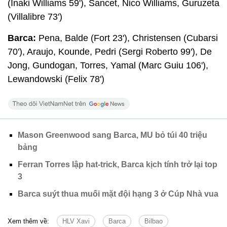
(Inaki Williams 59'), Sancet, Nico Williams, Guruzeta
(Villalibre 73')
Barca:
Pena, Balde (Fort 23'), Christensen (Cubarsi
70'), Araujo, Kounde, Pedri (Sergi Roberto 99'), De
Jong, Gundogan, Torres, Yamal (Marc Guiu 106'),
Lewandowski (Felix 78')
Mason Greenwood sang Barca, MU bỏ túi 40 triệu
bảng
Ferran Torres lập hat-trick, Barca kịch tính trở lại top
3
Barca suýt thua muối mặt đội hạng 3 ở Cúp Nhà vua
Xem thêm về:
HLV Xavi
Barca
Bilbao