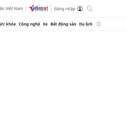
ần Việt Nam
Đăng nhập
ức khỏe
Công nghệ
Xe
Bất động sản
Du lịch