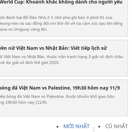
ở World Cup: Khoảnh khắc không dành cho người yếu
khi đánh bại Bồ Đào Nhà 2-1 nhờ pha ghi bàn ở phút 91 của
ng-min và các đồng đội nín thở rồi vỡ òa cảm xúc sau khi tiếng
hana vs Uruguay vang lên.
ền nữ Việt Nam vs Nhật Bản: Viết tiếp lịch sử
ữ Việt Nam vs Nhật Bản, thuộc trận tranh hạng 3 giải vô địch châu
vé dự giải vô địch thế giới 2025.
 bóng đá Việt Nam vs Palestine, 19h30 hôm nay 11/9
tiếp bóng đá Việt Nam vs Palestine, thuộc khuôn khổ giao hữu
ờng 19h30 hôm nay (11/9).
MỚI NHẤT
CŨ NHẤT