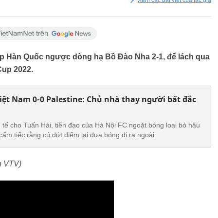
Xem các bài viết của tác giả
p Hàn Quốc ngược dòng hạ Bồ Đào Nha 2-1, để lách qua
Cup 2022.
Việt Nam 0-0 Palestine: Chủ nhà thay người bất đắc
 tế cho Tuấn Hải, tiền đạo của Hà Nội FC ngoặt bóng loại bỏ hậu
cấm tiếc rằng cú dứt điểm lại đưa bóng đi ra ngoài.
n VTV)