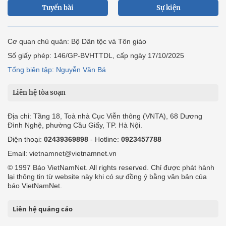
Tuyến bài
Sự kiện
Cơ quan chủ quản: Bộ Dân tộc và Tôn giáo
Số giấy phép: 146/GP-BVHTTDL, cấp ngày 17/10/2025
Tổng biên tập: Nguyễn Văn Bá
Liên hệ tòa soạn
Địa chỉ: Tầng 18, Toà nhà Cục Viễn thông (VNTA), 68 Dương
Đình Nghệ, phường Cầu Giấy, TP. Hà Nội.
Điện thoại:
02439369898
- Hotline:
0923457788
Email: vietnamnet@vietnamnet.vn
© 1997 Báo VietNamNet. All rights reserved. Chỉ được phát hành
lại thông tin từ website này khi có sự đồng ý bằng văn bản của
báo VietNamNet.
Liên hệ quảng cáo