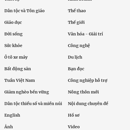
Dân tộc và Tôn giáo
Thể thao
Giáo dục
Thế giới
Đời sống
Văn hóa - Giải trí
Sức khỏe
Công nghệ
Ô tô xe máy
Du lịch
Bất động sản
Bạn đọc
Tuần Việt Nam
Công nghiệp hỗ trợ
Giảm nghèo bền vững
Nông thôn mới
Dân tộc thiểu số và miền núi
Nội dung chuyên đề
English
Hồ sơ
Ảnh
Video