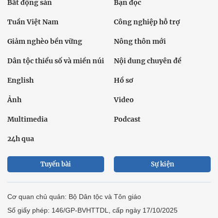
Bất động sản
Bạn đọc
Tuần Việt Nam
Công nghiệp hỗ trợ
Giảm nghèo bền vững
Nông thôn mới
Dân tộc thiểu số và miền núi
Nội dung chuyên đề
English
Hồ sơ
Ảnh
Video
Multimedia
Podcast
24h qua
Tuyến bài
Sự kiện
Cơ quan chủ quản: Bộ Dân tộc và Tôn giáo
Số giấy phép: 146/GP-BVHTTDL, cấp ngày 17/10/2025