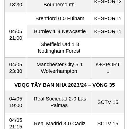
K+SPORT2
18:30
Bournemouth
Brentford 0-0 Fulham
K+SPORT1
04/05
Burnley 1-4 Newcastle
K+SPORT1
21:00
Sheffield Utd 1-3
Nottingham Forest
04/05
Manchester City 5-1
K+SPORT
23:30
Wolverhampton
1
VĐQG TÂY BAN NHA 2023/24 – VÒNG 35
04/05
Real Sociedad 2-0 Las
SCTV 15
19:00
Palmas
04/05
Real Madrid 3-0 Cadiz
SCTV 15
21:15