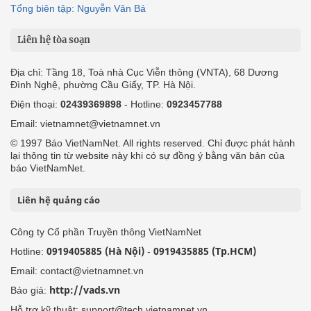
Tổng biên tập: Nguyễn Văn Bá
Liên hệ tòa soạn
Địa chỉ: Tầng 18, Toà nhà Cục Viễn thông (VNTA), 68 Dương
Đình Nghệ, phường Cầu Giấy, TP. Hà Nội.
Điện thoại:
02439369898
- Hotline:
0923457788
Email: vietnamnet@vietnamnet.vn
© 1997 Báo VietNamNet. All rights reserved. Chỉ được phát hành
lại thông tin từ website này khi có sự đồng ý bằng văn bản của
báo VietNamNet.
Liên hệ quảng cáo
Công ty Cổ phần Truyền thông VietNamNet
0919405885 (Hà Nội)
0919435885 (Tp.HCM)
Hotline:
-
Email: contact@vietnamnet.vn
http://vads.vn
Báo giá:
Hỗ trợ kỹ thuật: support@tech.vietnamnet.vn