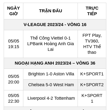
NGÀY
TRỰC
TRẬN ĐẤU
GIỜ
TIẾP
V-LEAGUE 2023/24 - VÒNG 16
FPT Play,
Thể Công Viettel 0-1
05/05
TV360,
LPBank Hoàng Anh Gia
19:15
HTV Thể
Lai
thao
NGOẠI HẠNG ANH 2023/24 – VÒNG 36
Brighton 1-0 Aston Villa
K+SPORT1
05/05
20:00
Chelsea 5-0 West Ham
K+SPORT2
05/05
K+SPORT
Liverpool 4-2 Tottenham
22:30
1