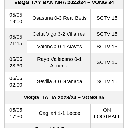
VĐQG TÂY BAN NHA 2023/24 – VÒNG 34
05/05
Osasuna 0-3 Real Betis
SCTV 15
19:00
Celta Vigo 3-2 Villarreal
SCTV 15
05/05
21:15
Valencia 0-1 Alaves
SCTV 15
05/05
Rayo Vallecano 0-1
SCTV 15
23:30
Almeria
06/05
Sevilla 3-0 Granada
SCTV 15
02:00
VĐQG ITALIA 2023/24 – VÒNG 35
05/05
ON
Cagliari 1-1 Lecce
17:30
FOOTBALL