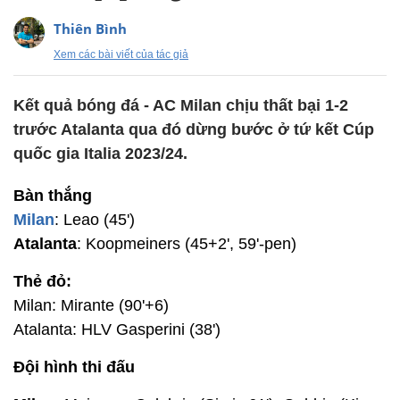
Thiên Bình
Xem các bài viết của tác giả
Kết quả bóng đá - AC Milan chịu thất bại 1-2
trước Atalanta qua đó dừng bước ở tứ kết Cúp
quốc gia Italia 2023/24.
Bàn thắng
Milan
: Leao (45')
Atalanta
: Koopmeiners (45+2', 59'-pen)
Thẻ đỏ:
Milan: Mirante (90'+6)
Atalanta: HLV Gasperini (38')
Đội hình thi đấu