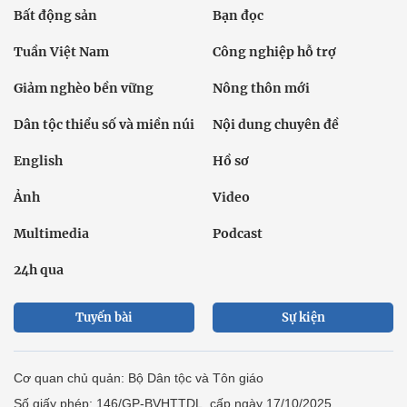
Bất động sản
Bạn đọc
Tuần Việt Nam
Công nghiệp hỗ trợ
Giảm nghèo bền vững
Nông thôn mới
Dân tộc thiểu số và miền núi
Nội dung chuyên đề
English
Hồ sơ
Ảnh
Video
Multimedia
Podcast
24h qua
Tuyến bài
Sự kiện
Cơ quan chủ quản: Bộ Dân tộc và Tôn giáo
Số giấy phép: 146/GP-BVHTTDL, cấp ngày 17/10/2025