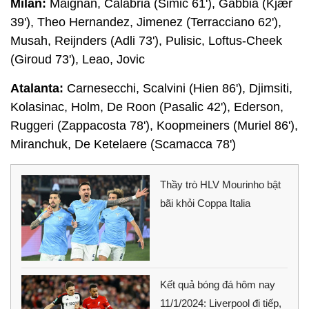
Milan:
Maignan, Calabria (Simic 61'), Gabbia (Kjær
39'), Theo Hernandez, Jimenez (Terracciano 62'),
Musah, Reijnders (Adli 73'), Pulisic, Loftus-Cheek
(Giroud 73'), Leao, Jovic
Atalanta:
Carnesecchi, Scalvini (Hien 86'), Djimsiti,
Kolasinac, Holm, De Roon (Pasalic 42'), Ederson,
Ruggeri (Zappacosta 78'), Koopmeiners (Muriel 86'),
Miranchuk, De Ketelaere (Scamacca 78')
Thầy trò HLV Mourinho bật
bãi khỏi Coppa Italia
Kết quả bóng đá hôm nay
11/1/2024: Liverpool đi tiếp,