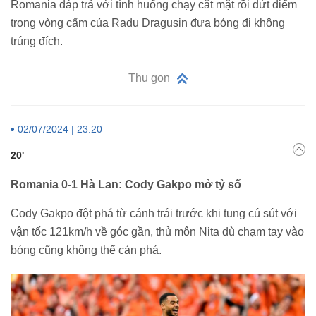
Romania đáp trả với tình huống chạy cắt mặt rồi dứt điểm
trong vòng cấm của Radu Dragusin đưa bóng đi không
trúng đích.
Thu gọn
02/07/2024 | 23:20
20'
Romania 0-1 Hà Lan: Cody Gakpo mở tỷ số
Cody Gakpo đột phá từ cánh trái trước khi tung cú sút với
vận tốc 121km/h về góc gần, thủ môn Nita dù chạm tay vào
bóng cũng không thể cản phá.