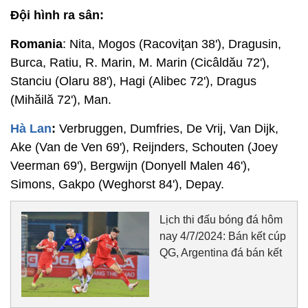
Đội hình ra sân:
Romania
: Nita, Mogos (Racoviţan 38'), Dragusin,
Burca, Ratiu, R. Marin, M. Marin (Cicâldău 72'),
Stanciu (Olaru 88'), Hagi (Alibec 72'), Dragus
(Mihăilă 72'), Man.
Hà Lan
:
Verbruggen, Dumfries, De Vrij, Van Dijk,
Ake (Van de Ven 69'), Reijnders, Schouten (Joey
Veerman 69'), Bergwijn (Donyell Malen 46'),
Simons, Gakpo (Weghorst 84'), Depay.
Lịch thi đấu bóng đá hôm
nay 4/7/2024: Bán kết cúp
QG, Argentina đá bán kết