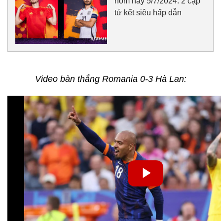
hôm nay 5/7/2024: 2 cặp
tứ kết siêu hấp dẫn
Video bàn thắng Romania 0-3 Hà Lan: