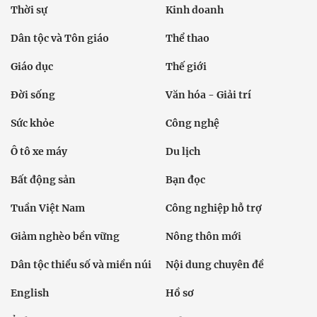
Thời sự
Kinh doanh
Dân tộc và Tôn giáo
Thể thao
Giáo dục
Thế giới
Đời sống
Văn hóa - Giải trí
Sức khỏe
Công nghệ
Ô tô xe máy
Du lịch
Bất động sản
Bạn đọc
Tuần Việt Nam
Công nghiệp hỗ trợ
Giảm nghèo bền vững
Nông thôn mới
Dân tộc thiểu số và miền núi
Nội dung chuyên đề
English
Hồ sơ