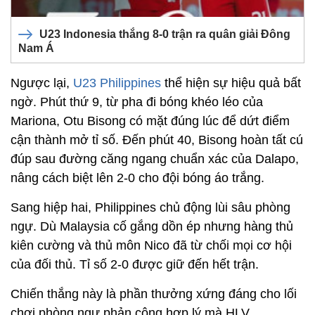
U23 Indonesia thắng 8-0 trận ra quân giải Đông
Nam Á
Ngược lại,
U23 Philippines
thể hiện sự hiệu quả bất
ngờ. Phút thứ 9, từ pha đi bóng khéo léo của
Mariona, Otu Bisong có mặt đúng lúc để dứt điểm
cận thành mở tỉ số. Đến phút 40, Bisong hoàn tất cú
đúp sau đường căng ngang chuẩn xác của Dalapo,
nâng cách biệt lên 2-0 cho đội bóng áo trắng.
Sang hiệp hai, Philippines chủ động lùi sâu phòng
ngự. Dù Malaysia cố gắng dồn ép nhưng hàng thủ
kiên cường và thủ môn Nico đã từ chối mọi cơ hội
của đối thủ. Tỉ số 2-0 được giữ đến hết trận.
Chiến thắng này là phần thưởng xứng đáng cho lối
chơi phòng ngự phản công hợp lý mà HLV