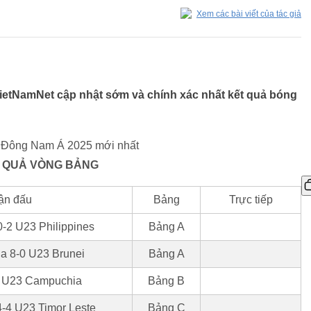
Xem các bài viết của tác giả
ietNamNet cập nhật sớm và chính xác nhất kết quả bóng
 Đông Nam Á 2025 mới nhất
 QUẢ VÒNG BẢNG
ận đấu
Bảng
Trực tiếp
-2 U23 Philippines
Bảng A
a 8-0 U23 Brunei
Bảng A
1 U23 Campuchia
Bảng B
-4 U23 Timor Leste
Bảng C