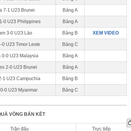
a 7-1 U23 Brunei
Bảng A
1-0 U23 Philippines
Bảng A
am 3-0 U23 Lào
Bảng B
XEM VIDEO
-0 U23 Timor Leste
Bảng C
 0-0 U23 Malaysia
Bảng A
es 2-0 U23 Brunei
Bảng A
2-1 U23 Campuchia
Bảng B
 0-0 U23 Myanmar
Bảng C
QUẢ
VÒNG BÁN KẾT
Trận đấu
Trực tiếp