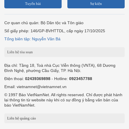
Tuyến bài
Sự kiện
Cơ quan chủ quản: Bộ Dân tộc và Tôn giáo
Số giấy phép: 146/GP-BVHTTDL, cấp ngày 17/10/2025
Tổng biên tập: Nguyễn Văn Bá
Liên hệ tòa soạn
Địa chỉ: Tầng 18, Toà nhà Cục Viễn thông (VNTA), 68 Dương
Đình Nghệ, phường Cầu Giấy, TP. Hà Nội.
Điện thoại:
02439369898
- Hotline:
0923457788
Email: vietnamnet@vietnamnet.vn
© 1997 Báo VietNamNet. All rights reserved. Chỉ được phát hành
lại thông tin từ website này khi có sự đồng ý bằng văn bản của
báo VietNamNet.
Liên hệ quảng cáo