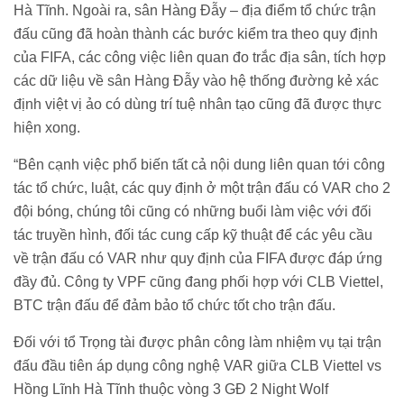
Hà Tĩnh. Ngoài ra, sân Hàng Đẫy – địa điểm tổ chức trận
đấu cũng đã hoàn thành các bước kiểm tra theo quy định
của FIFA, các công việc liên quan đo trắc địa sân, tích hợp
các dữ liệu về sân Hàng Đẫy vào hệ thống đường kẻ xác
định việt vị ảo có dùng trí tuệ nhân tạo cũng đã được thực
hiện xong.
“Bên cạnh việc phổ biến tất cả nội dung liên quan tới công
tác tổ chức, luật, các quy định ở một trận đấu có VAR cho 2
đội bóng, chúng tôi cũng có những buổi làm việc với đối
tác truyền hình, đối tác cung cấp kỹ thuật để các yêu cầu
về trận đấu có VAR như quy định của FIFA được đáp ứng
đầy đủ. Công ty VPF cũng đang phối hợp với CLB Viettel,
BTC trận đấu để đảm bảo tổ chức tốt cho trận đấu.
Đối với tổ Trọng tài được phân công làm nhiệm vụ tại trận
đấu đầu tiên áp dụng công nghệ VAR giữa CLB Viettel vs
Hồng Lĩnh Hà Tĩnh thuộc vòng 3 GĐ 2 Night Wolf