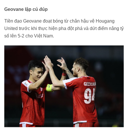
Geovane lập cú đúp
Tiền đạo Geovane đoạt bóng từ chân hậu vệ Hougang
United trước khi thực hiện pha đột phá và dứt điểm nâng tỷ
số lên 5-2 cho Việt Nam.