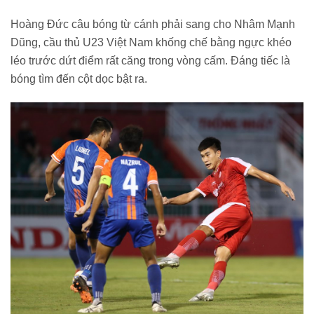
Hoàng Đức câu bóng từ cánh phải sang cho Nhâm Mạnh
Dũng, cầu thủ U23 Việt Nam khống chế bằng ngực khéo
léo trước dứt điểm rất căng trong vòng cấm. Đáng tiếc là
bóng tìm đến cột dọc bật ra.