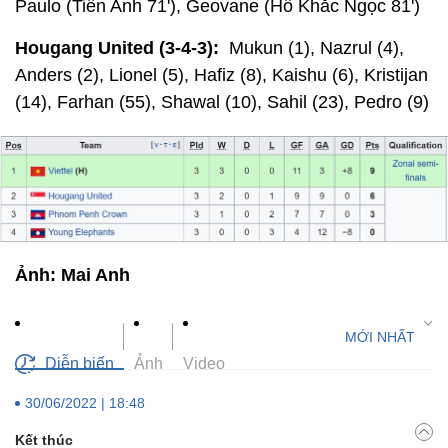
Paulo (Tiến Anh 71'), Geovane (Hồ Khắc Ngọc 81')
Hougang United (3-4-3):
Mukun (1), Nazrul (4),
Anders (2), Lionel (5), Hafiz (8), Kaishu (6), Kristijan
(14), Farhan (55), Shawal (10), Sahil (23), Pedro (9)
Ảnh: Mai Anh
Diễn biến
Ảnh
Video
30/06/2022 | 18:48
Kết thúc