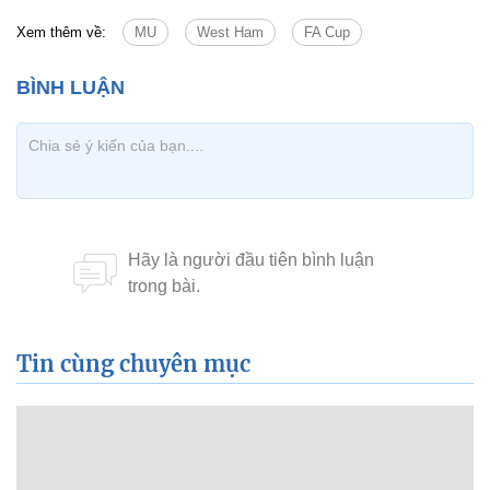
Xem thêm về:
MU
West Ham
FA Cup
Tin cùng chuyên mục