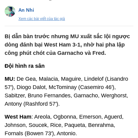
An Nhi
Xem các bài viết của tác giả
Bị dẫn bàn trước nhưng MU xuất sắc lội ngược
dòng đánh bại West Ham 3-1, nhờ hai pha lập
công phút chót của Garnacho và Fred.
Đội hình ra sân
MU:
De Gea, Malacia, Maguire, Lindelof (Lisandro
57'), Diogo Dalot, McTominay (Casemiro 46'),
Sabitzer, Bruno Fernandes, Garnacho, Werghorst,
Antony (Rashford 57').
West Ham
: Areola, Ogbonna, Emerson, Aguerd,
Johnson, Soucek, Rice, Paqueta, Benrahma,
Fornals (Bowen 73'), Antonio.