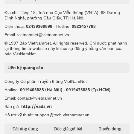
Địa chỉ: Tầng 18, Toà nhà Cục Viễn thông (VNTA), 68 Dương
Đình Nghệ, phường Cầu Giấy, TP. Hà Nội.
Điện thoại:
02439369898
- Hotline:
0923457788
Email: vietnamnet@vietnamnet.vn
© 1997 Báo VietNamNet. All rights reserved. Chỉ được phát hành
lại thông tin từ website này khi có sự đồng ý bằng văn bản của
báo VietNamNet.
Liên hệ quảng cáo
Công ty Cổ phần Truyền thông VietNamNet
0919405885 (Hà Nội)
0919435885 (Tp.HCM)
Hotline:
-
Email: contact@vietnamnet.vn
http://vads.vn
Báo giá:
Hỗ trợ kỹ thuật: support@tech.vietnamnet.vn
Tải ứng dụng
Độc giả gửi bài
Tuyển dụng