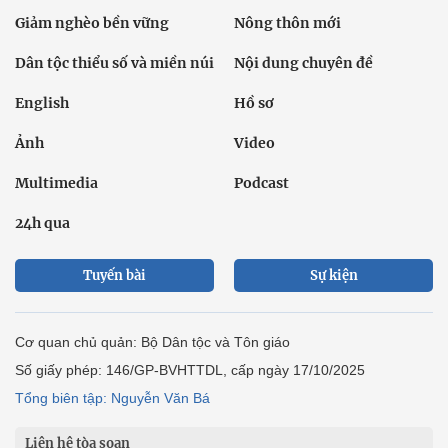
Giảm nghèo bền vững
Nông thôn mới
Dân tộc thiểu số và miền núi
Nội dung chuyên đề
English
Hồ sơ
Ảnh
Video
Multimedia
Podcast
24h qua
Tuyến bài
Sự kiện
Cơ quan chủ quản: Bộ Dân tộc và Tôn giáo
Số giấy phép: 146/GP-BVHTTDL, cấp ngày 17/10/2025
Tổng biên tập: Nguyễn Văn Bá
Liên hệ tòa soạn