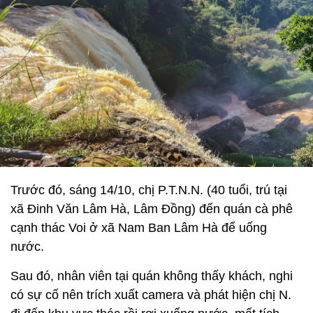
Trước đó, sáng 14/10, chị P.T.N.N. (40 tuổi, trú tại
xã Đinh Văn Lâm Hà, Lâm Đồng) đến quán cà phê
cạnh thác Voi ở xã Nam Ban Lâm Hà để uống
nước.
Sau đó, nhân viên tại quán không thấy khách, nghi
có sự cố nên trích xuất camera và phát hiện chị N.