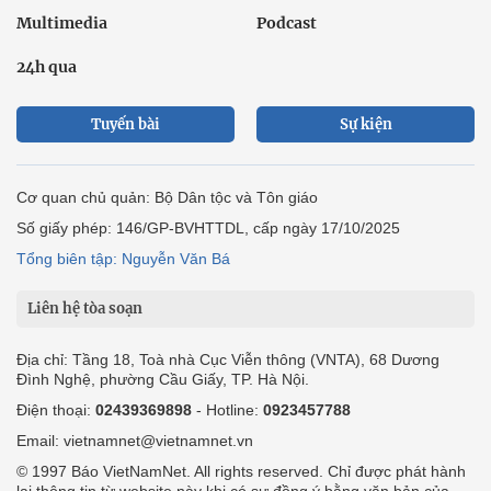
Multimedia
Podcast
24h qua
Tuyến bài
Sự kiện
Cơ quan chủ quản: Bộ Dân tộc và Tôn giáo
Số giấy phép: 146/GP-BVHTTDL, cấp ngày 17/10/2025
Tổng biên tập: Nguyễn Văn Bá
Liên hệ tòa soạn
Địa chỉ: Tầng 18, Toà nhà Cục Viễn thông (VNTA), 68 Dương
Đình Nghệ, phường Cầu Giấy, TP. Hà Nội.
Điện thoại:
02439369898
- Hotline:
0923457788
Email: vietnamnet@vietnamnet.vn
© 1997 Báo VietNamNet. All rights reserved. Chỉ được phát hành
lại thông tin từ website này khi có sự đồng ý bằng văn bản của