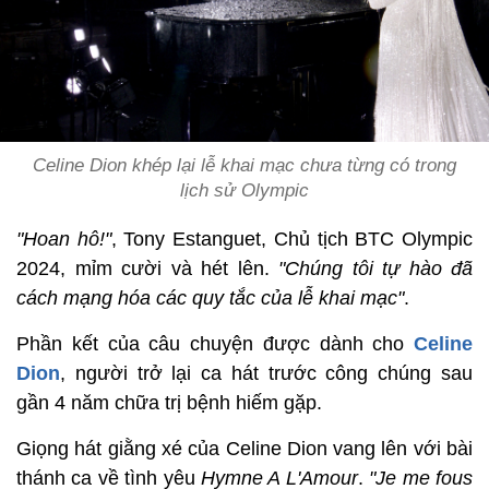
Celine Dion khép lại lễ khai mạc chưa từng có trong
lịch sử Olympic
"Hoan hô!"
, Tony Estanguet, Chủ tịch BTC Olympic
2024, mỉm cười và hét lên.
"Chúng tôi tự hào đã
cách mạng hóa các quy tắc của lễ khai mạc"
.
Phần kết của câu chuyện được dành cho
Celine
Dion
, người trở lại ca hát trước công chúng sau
gần 4 năm chữa trị bệnh hiếm gặp.
Giọng hát giằng xé của Celine Dion vang lên với bài
thánh ca về tình yêu
Hymne A L'Amour
.
"Je me fous