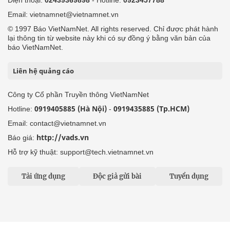
Điện thoại:
02439369898
- Hotline:
0923457788
Email: vietnamnet@vietnamnet.vn
© 1997 Báo VietNamNet. All rights reserved. Chỉ được phát hành
lại thông tin từ website này khi có sự đồng ý bằng văn bản của
báo VietNamNet.
Liên hệ quảng cáo
Công ty Cổ phần Truyền thông VietNamNet
0919405885 (Hà Nội)
0919435885 (Tp.HCM)
Hotline:
-
Email: contact@vietnamnet.vn
http://vads.vn
Báo giá:
Hỗ trợ kỹ thuật: support@tech.vietnamnet.vn
Tải ứng dụng
Độc giả gửi bài
Tuyển dụng