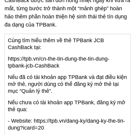
CashBack được săn đón nồng nhiệt ngay khi vừa ra
mắt, từng bước trở thành một “mảnh ghép” hoàn
hảo thêm phần hoàn thiện hệ sinh thái thẻ tín dụng
đa dạng của TPBank.
Cùng tìm hiểu thêm về thẻ TPBank JCB
CashBack tại:
https://tpb.vn/cn-the-tin-dung-the-tin-dung-
tpbank-jcb-CashBack
Nếu đã có tài khoản app TPBank và đạt điều kiện
mở thẻ, người dùng có thể đăng ký mở thẻ tại
mục “Quản lý thẻ”.
Nếu chưa có tài khoản app TPBank, đăng ký mở
thẻ qua:
- Website: https://tpb.vn/dang-ky/dang-ky-the-tin-
dung?icard=20