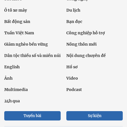
Ô tô xe máy
Du lịch
Bất động sản
Bạn đọc
Tuần Việt Nam
Công nghiệp hỗ trợ
Giảm nghèo bền vững
Nông thôn mới
Dân tộc thiểu số và miền núi
Nội dung chuyên đề
English
Hồ sơ
Ảnh
Video
Multimedia
Podcast
24h qua
Tuyến bài
Sự kiện