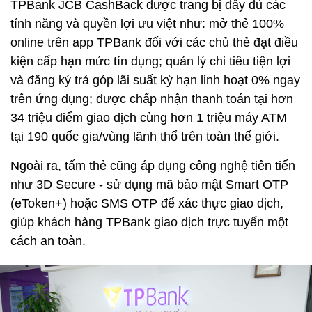
TPBank JCB CashBack được trang bị đầy đủ các
tính năng và quyền lợi ưu việt như: mở thẻ 100%
online trên app TPBank đối với các chủ thẻ đạt điều
kiện cấp hạn mức tín dụng; quản lý chi tiêu tiện lợi
và đăng ký trả góp lãi suất kỳ hạn linh hoạt 0% ngay
trên ứng dụng; được chấp nhận thanh toán tại hơn
34 triệu điểm giao dịch cùng hơn 1 triệu máy ATM
tại 190 quốc gia/vùng lãnh thổ trên toàn thế giới.
Ngoài ra, tấm thẻ cũng áp dụng công nghệ tiên tiến
như 3D Secure - sử dụng mã bảo mật Smart OTP
(eToken+) hoặc SMS OTP để xác thực giao dịch,
giúp khách hàng TPBank giao dịch trực tuyến một
cách an toàn.