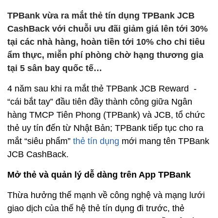
TPBank vừa ra mắt thẻ tín dụng TPBank JCB
CashBack với chuỗi ưu đãi giảm giá lên tới 30%
tại các nhà hàng, hoàn tiền tới 10% cho chi tiêu
ẩm thực, miễn phí phòng chờ hạng thương gia
tại 5 sân bay quốc tế…
4 năm sau khi ra mắt thẻ TPBank JCB Reward -
“cái bắt tay” đầu tiên đầy thành công giữa Ngân
hàng TMCP Tiên Phong (TPBank) và JCB, tổ chức
thẻ uy tín đến từ Nhật Bản; TPBank tiếp tục cho ra
mắt “siêu phẩm”
thẻ tín dụng
mới mang tên TPBank
JCB CashBack.
Mở thẻ và quản lý dễ dàng trên App TPBank
Thừa hưởng thế mạnh về công nghệ và mạng lưới
giao dịch của thế hệ thẻ tín dụng đi trước, thẻ