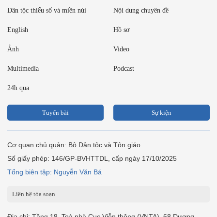
Dân tộc thiểu số và miền núi
Nội dung chuyên đề
English
Hồ sơ
Ảnh
Video
Multimedia
Podcast
24h qua
Tuyến bài
Sự kiện
Cơ quan chủ quản: Bộ Dân tộc và Tôn giáo
Số giấy phép: 146/GP-BVHTTDL, cấp ngày 17/10/2025
Tổng biên tập: Nguyễn Văn Bá
Liên hệ tòa soạn
Địa chỉ: Tầng 18, Toà nhà Cục Viễn thông (VNTA), 68 Dương