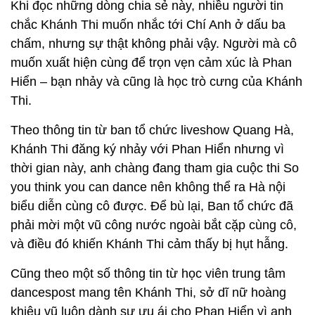
Thậm chí, tối hôm qua trước giờ bay ra Hà Nội biểu
diễn, cô còn lấp lửng: “Sáng sóm mai bay ra Hà Nội
nhảy trong liveshow của Quang Hà. Chỉ có 1 ngày ở
Hà Nội thôi. Lòng xao xuyến thế? Giá như..... Bạn
nhảy của mình là.... trọn vẹn biết mấy”.
Khi đọc những dòng chia sẻ này, nhiều người tin
chắc Khánh Thi muốn nhắc tới Chí Anh ở dấu ba