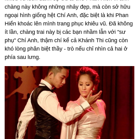
chấm, nhưng sự thật không phải vậy. Người mà cô
muốn xuất hiện cùng để trọn vẹn cảm xúc là Phan
Hiển – bạn nhảy và cũng là học trò cưng của Khánh
Thi.
Theo thông tin từ ban tổ chức liveshow Quang Hà,
Khánh Thi đăng ký nhảy với Phan Hiển nhưng vì
thời gian này, anh chàng đang tham gia cuộc thi So
you think you can dance nên không thể ra Hà nội
biểu diễn cùng cô được. Để bù lại, Ban tổ chức đã
phải mời một vũ công nước ngoài bắt cặp cùng cô,
và điều đó khiến Khánh Thi cảm thấy bị hụt hẫng.
Cũng theo một số thông tin từ học viên trung tâm
dancespost mang tên Khánh Thi, sở dĩ nữ hoàng
khiêu vũ luôn dành sự ưu ái cho Phan Hiển vì anh
chàng này không những nhảy đẹp, mà còn sở hữu