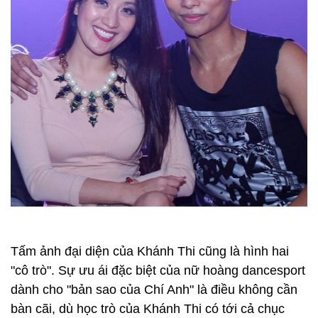
người nhỏ nhắn, những nét góc cạnh trên gương
mặt, biểu cảm của Phan Hiển khi đứng trên sân
khấu cũng y hệt như "sư phụ".
Từ sau khi chia tay với Chí Anh, cậu học trò Phan
Hiển luôn là người sát cánh cùng Khánh Thi trên
sàn tập và trong các lần thi đấu ở nước ngoài. Dù
còn rất trẻ, nhưng Phan Hiển đã là kiện tướng cấp
quốc tế, 4 lần vô địch quốc gia, vô địch châu Á nội
dung Rumba và Jive năm 2009.