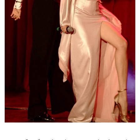
ngoại hình giống hệt Chí Anh, đặc biệt là khi Phan
Hiển khoác lên mình trang phục khiêu vũ. Đã không
ít lần, chàng trai này bị các bạn nhầm lẫn với "sư
phụ" Chí Anh, thậm chí kể cả Khánh Thi cũng còn
khó lòng phân biệt thầy - trò nếu chỉ nhìn cả hai ở
phía sau lưng.