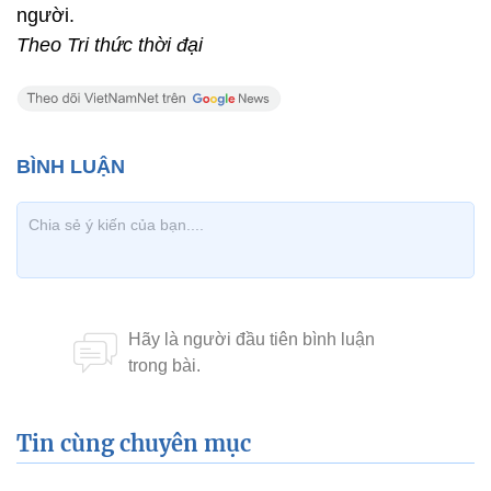
Tấm ảnh đại diện của Khánh Thi cũng là hình hai
"cô trò". Sự ưu ái đặc biệt của nữ hoàng dancesport
dành cho "bản sao của Chí Anh" là điều không cần
bàn cãi, dù học trò của Khánh Thi có tới cả chục
người.