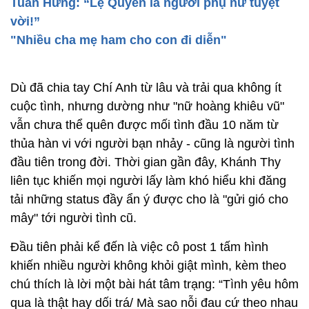
Tuấn Hưng: “Lệ Quyên là người phụ nữ tuyệt
vời!”
"Nhiều cha mẹ ham cho con đi diễn"
Dù đã chia tay Chí Anh từ lâu và trải qua không ít
cuộc tình, nhưng dường như "nữ hoàng khiêu vũ"
vẫn chưa thể quên được mối tình đầu 10 năm từ
thủa hàn vi với người bạn nhảy - cũng là người tình
đầu tiên trong đời. Thời gian gần đây, Khánh Thy
liên tục khiến mọi người lấy làm khó hiểu khi đăng
tải những status đầy ẩn ý được cho là "gửi gió cho
mây" tới người tình cũ.
Đầu tiên phải kể đến là việc cô post 1 tấm hình
khiến nhiều người không khỏi giật mình, kèm theo
chú thích là lời một bài hát tâm trạng: “Tình yêu hôm
qua là thật hay dối trá/ Mà sao nỗi đau cứ theo nhau