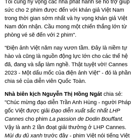
Tôi cũng hy vọng các nhà phát hành sẽ hỗ trợ giúp
sức cho 2 phim được đến với khán giả Việt Nam
trong thời gian sớm nhất và hy vọng khán giả Việt
Nam đón nhận. Cầu mong một chiến thắng lớn từ
phòng vé sẽ đến với 2 phim".
"Điện ảnh Việt năm nay vươn tầm. Đây là niềm tự
hào và cũng là nguồn động lực lớn cho các thế hệ
đã, đang và sắp làm nghề. Thật tuyệt vời! Cannes
2023 - Một dấu mốc của điện ảnh Việt" - đó là phần
chia sẻ của diễn viên Quốc Toàn.
Nhà biên kịch Nguyễn Thị Hồng Ngát
chia sẻ:
"Chúc mừng đạo diễn Trần Anh Hùng - người Pháp
gốc Việt được giải
Đạo diễn xuất sắc nhất LHP
Cannes
cho phim
La passion de Dodin Bouffant.
Vậy là anh 2 lần đoạt giải thưởng ở LHP Cannes.
Mùi đu đủ xanh
trước đây - phim Việt nói tiếng Việt