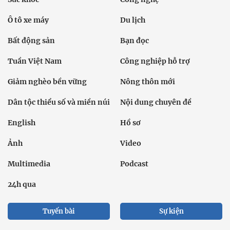
Ô tô xe máy
Du lịch
Bất động sản
Bạn đọc
Tuần Việt Nam
Công nghiệp hỗ trợ
Giảm nghèo bền vững
Nông thôn mới
Dân tộc thiểu số và miền núi
Nội dung chuyên đề
English
Hồ sơ
Ảnh
Video
Multimedia
Podcast
24h qua
Tuyến bài
Sự kiện