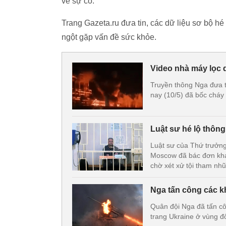
về sự cố.
Trang Gazeta.ru đưa tin, các dữ liệu sơ bộ hé 
ngột gặp vấn đề sức khỏe.
Video nhà máy lọc 
Truyền thông Nga đưa t
nay (10/5) đã bốc cháy
Luật sư hé lộ thôn
Luật sư của Thứ trưởn
Moscow đã bác đơn khán
chờ xét xử tội tham nh
Nga tấn công các kh
Quân đội Nga đã tấn cô
trang Ukraine ở vùng đ