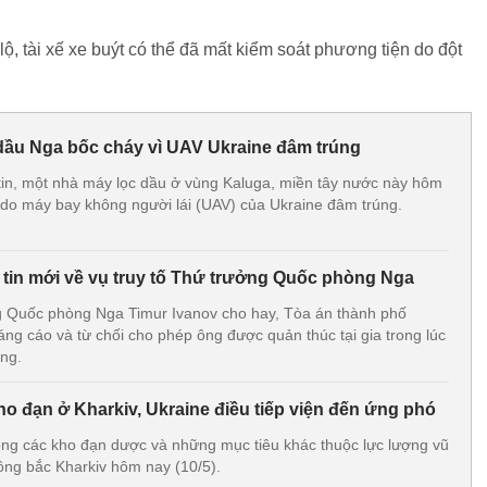
lộ, tài xế xe buýt có thể đã mất kiểm soát phương tiện do đột
dầu Nga bốc cháy vì UAV Ukraine đâm trúng
in, một nhà máy lọc dầu ở vùng Kaluga, miền tây nước này hôm
 do máy bay không người lái (UAV) của Ukraine đâm trúng.
g tin mới về vụ truy tố Thứ trưởng Quốc phòng Nga
g Quốc phòng Nga Timur Ivanov cho hay, Tòa án thành phố
g cáo và từ chối cho phép ông được quản thúc tại gia trong lúc
ũng.
o đạn ở Kharkiv, Ukraine điều tiếp viện đến ứng phó
ng các kho đạn dược và những mục tiêu khác thuộc lực lượng vũ
ông bắc Kharkiv hôm nay (10/5).