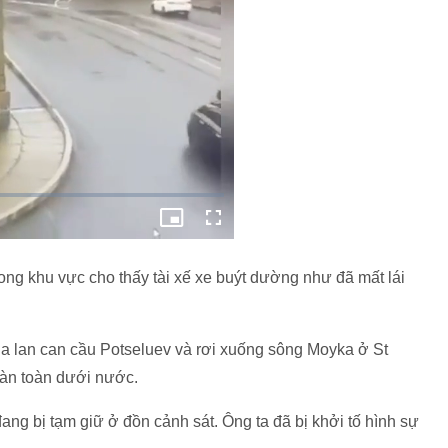
rong khu vực cho thấy tài xế xe buýt dường như đã mất lái
ua lan can cầu Potseluev và rơi xuống sông Moyka ở St
oàn toàn dưới nước.
ang bị tạm giữ ở đồn cảnh sát. Ông ta đã bị khởi tố hình sự