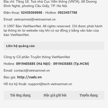
Địa chỉ: Tầng 18, Toà nhà Cục Viễn thông (VNTA), 68 Dương
Đình Nghệ, phường Cầu Giấy, TP. Hà Nội.
Điện thoại:
02439369898
- Hotline:
0923457788
Email: vietnamnet@vietnamnet.vn
© 1997 Báo VietNamNet. All rights reserved. Chỉ được phát hành
lại thông tin từ website này khi có sự đồng ý bằng văn bản của
báo VietNamNet.
Liên hệ quảng cáo
Công ty Cổ phần Truyền thông VietNamNet
0919405885 (Hà Nội)
0919435885 (Tp.HCM)
Hotline:
-
Email: contact@vietnamnet.vn
http://vads.vn
Báo giá:
Hỗ trợ kỹ thuật: support@tech.vietnamnet.vn
Tải ứng dụng
Độc giả gửi bài
Tuyển dụng