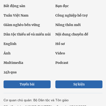
Bất động sản
Bạn đọc
Tuần Việt Nam
Công nghiệp hỗ trợ
Giảm nghèo bền vững
Nông thôn mới
Dân tộc thiểu số và miền núi
Nội dung chuyên đề
English
Hồ sơ
Ảnh
Video
Multimedia
Podcast
24h qua
Tuyến bài
Sự kiện
Cơ quan chủ quản: Bộ Dân tộc và Tôn giáo