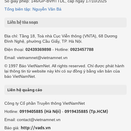
Số giấy phép: 146/GP-BVHTTDL, cấp ngày 17/10/2025
Tổng biên tập: Nguyễn Văn Bá
Liên hệ tòa soạn
Địa chỉ: Tầng 18, Toà nhà Cục Viễn thông (VNTA), 68 Dương
Đình Nghệ, phường Cầu Giấy, TP. Hà Nội.
Điện thoại:
02439369898
- Hotline:
0923457788
Email: vietnamnet@vietnamnet.vn
© 1997 Báo VietNamNet. All rights reserved. Chỉ được phát hành
lại thông tin từ website này khi có sự đồng ý bằng văn bản của
báo VietNamNet.
Liên hệ quảng cáo
Công ty Cổ phần Truyền thông VietNamNet
0919405885 (Hà Nội)
0919435885 (Tp.HCM)
Hotline:
-
Email: contact@vietnamnet.vn
http://vads.vn
Báo giá: