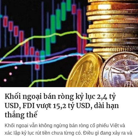
Khối ngoại bán ròng kỷ lục 2,4 tỷ
USD, FDI vượt 15,2 tỷ USD, dài hạn
thắng thế
Khối ngoại vẫn không ngừng bán ròng cổ phiếu Việt và
xác lập kỷ lục rút tiền chưa từng có. Điều gì đang xảy ra và