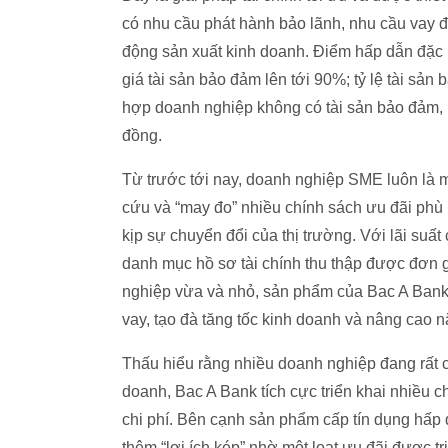
có nhu cầu phát hành bảo lãnh, nhu cầu vay đ
động sản xuất kinh doanh. Điểm hấp dẫn đặc biệ
giá tài sản bảo đảm lên tới 90%; tỷ lệ tài sản
hợp doanh nghiệp không có tài sản bảo đảm, mứ
đồng.
Từ trước tới nay, doanh nghiệp SME luôn là 
cứu và “may đo” nhiều chính sách ưu đãi phù 
kịp sự chuyển đổi của thị trường. Với lãi suấ
danh mục hồ sơ tài chính thu thập được đơn g
nghiệp vừa và nhỏ, sản phẩm của Bac A Bank
vay, tạo đà tăng tốc kinh doanh và nâng cao n
Thấu hiểu rằng nhiều doanh nghiệp đang rất c
doanh, Bac A Bank tích cực triển khai nhiều 
chi phí. Bên cạnh sản phẩm cấp tín dụng hấp
thêm “lợi ích kép” nhờ một loạt ưu đãi được t