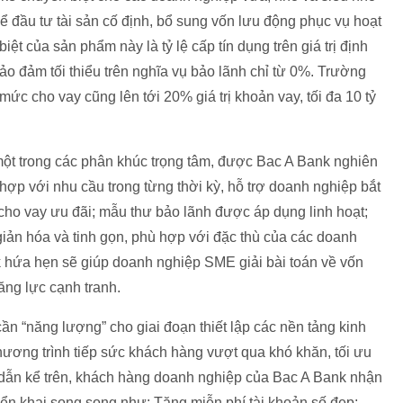
ể đầu tư tài sản cố định, bổ sung vốn lưu động phục vụ hoạt
t của sản phẩm này là tỷ lệ cấp tín dụng trên giá trị định
 bảo đảm tối thiểu trên nghĩa vụ bảo lãnh chỉ từ 0%. Trường
c cho vay cũng lên tới 20% giá trị khoản vay, tối đa 10 tỷ
một trong các phân khúc trọng tâm, được Bac A Bank nghiên
hợp với nhu cầu trong từng thời kỳ, hỗ trợ doanh nghiệp bắt
t cho vay ưu đãi; mẫu thư bảo lãnh được áp dụng linh hoạt;
iản hóa và tinh gọn, phù hợp với đặc thù của các doanh
 hứa hẹn sẽ giúp doanh nghiệp SME giải bài toán về vốn
ăng lực cạnh tranh.
ần “năng lượng” cho giai đoạn thiết lập các nền tảng kinh
chương trình tiếp sức khách hàng vượt qua khó khăn, tối ưu
 dẫn kể trên, khách hàng doanh nghiệp của Bac A Bank nhận
riển khai song song như: Tặng miễn phí tài khoản số đẹp;