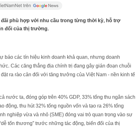
ãi phù hợp với nhu cầu trong từng thời kỳ, hỗ trợ
 đổi của thị trường.
ự báo các tín hiệu kinh doanh khả quan, nhưng doanh
hức. Các căng thẳng địa chính trị đang gây gián đoạn chuỗi
ặt ra rào cản đối với tăng trưởng của Việt Nam - nền kinh tế
 cả nước ta, đóng góp trên 40% GDP, 33% tổng thu ngân sách
ao động, thu hút 32% tổng nguồn vốn và tạo ra 26% tổng
nh nghiệp vừa và nhỏ (SME) đóng vai trò quan trọng vào sự
“dễ tổn thương” trước những tác động, biến đổi của thị