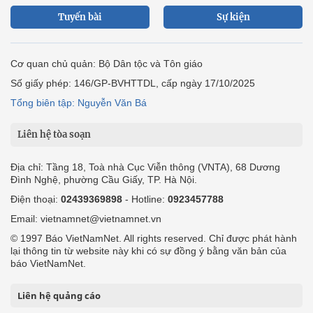
Tuyến bài
Sự kiện
Cơ quan chủ quản: Bộ Dân tộc và Tôn giáo
Số giấy phép: 146/GP-BVHTTDL, cấp ngày 17/10/2025
Tổng biên tập: Nguyễn Văn Bá
Liên hệ tòa soạn
Địa chỉ: Tầng 18, Toà nhà Cục Viễn thông (VNTA), 68 Dương
Đình Nghệ, phường Cầu Giấy, TP. Hà Nội.
Điện thoại:
02439369898
- Hotline:
0923457788
Email: vietnamnet@vietnamnet.vn
© 1997 Báo VietNamNet. All rights reserved. Chỉ được phát hành
lại thông tin từ website này khi có sự đồng ý bằng văn bản của
báo VietNamNet.
Liên hệ quảng cáo