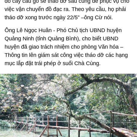
đó cây cầu gỗ sẽ tháo dỡ sau cùng để phục vụ cho
việc vận chuyển đồ đạc ra. Theo yêu cầu, họ phải
tháo dỡ xong trước ngày 22/5” –ông Cừ nói.
Ông Lê Ngọc Huân - Phó Chủ tịch UBND huyện
Quảng Ninh (tỉnh Quảng Bình), cho biết UBND
huyện đã giao trách nhiệm cho phòng Văn hóa –
Thông tin lên giám sát công việc tháo dỡ các hạng
mục lắp đặt trái phép ở suối Chà Cùng.