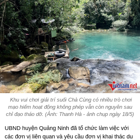
Khu vui chơi giải trí suối Chà Cùng có nhiều trò chơi
mạo hiểm hoạt động không phép vẫn còn nguyên sau
chỉ đạo tháo dỡ. (Ảnh: Thanh Hà - ảnh chụp ngày 18/5)
UBND huyện Quảng Ninh đã tổ chức làm việc với
các đơn vị liên quan và yêu cầu đơn vị khai thác du