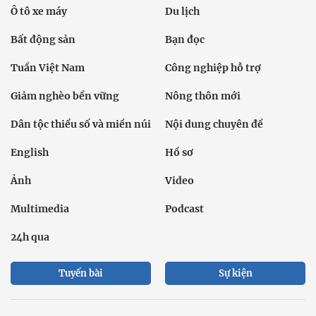
Ô tô xe máy
Du lịch
Bất động sản
Bạn đọc
Tuần Việt Nam
Công nghiệp hỗ trợ
Giảm nghèo bền vững
Nông thôn mới
Dân tộc thiểu số và miền núi
Nội dung chuyên đề
English
Hồ sơ
Ảnh
Video
Multimedia
Podcast
24h qua
Tuyến bài
Sự kiện