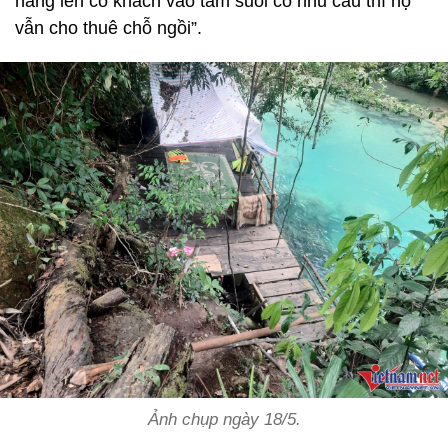
nắng lên có khách vào tắm suối có nhu cầu thì họ
vẫn cho thuê chỗ ngồi”.
Ảnh chụp ngày 18/5.