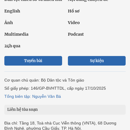
English
Hồ sơ
Ảnh
Video
Multimedia
Podcast
24h qua
Tuyến bài
Sự kiện
Cơ quan chủ quản: Bộ Dân tộc và Tôn giáo
Số giấy phép: 146/GP-BVHTTDL, cấp ngày 17/10/2025
Tổng biên tập: Nguyễn Văn Bá
Liên hệ tòa soạn
Địa chỉ: Tầng 18, Toà nhà Cục Viễn thông (VNTA), 68 Dương
Đình Nghệ, phường Cầu Giấy, TP. Hà Nội.