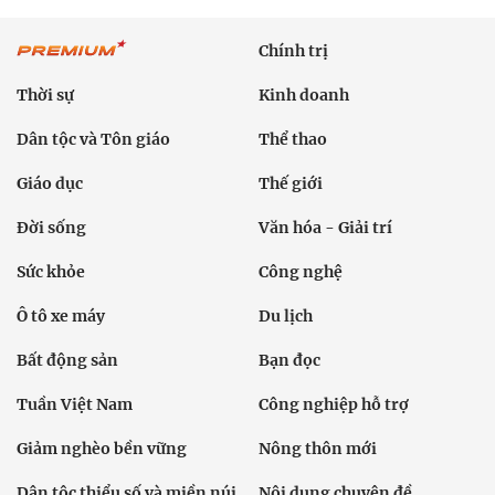
Chính trị
Thời sự
Kinh doanh
Dân tộc và Tôn giáo
Thể thao
Giáo dục
Thế giới
Đời sống
Văn hóa - Giải trí
Sức khỏe
Công nghệ
Ô tô xe máy
Du lịch
Bất động sản
Bạn đọc
Tuần Việt Nam
Công nghiệp hỗ trợ
Giảm nghèo bền vững
Nông thôn mới
Dân tộc thiểu số và miền núi
Nội dung chuyên đề