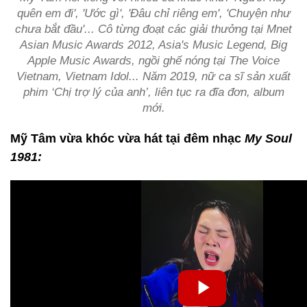
quên em đi', 'Ước gì', 'Đâu chỉ riêng em', 'Chuyện như
chưa bắt đầu'... Cô từng đoạt các giải thưởng tại Mnet
Asian Music Awards 2012, Asia's Music Legend, Big
Apple Music Awards, ngồi ghế nóng tại The Voice
Vietnam, Vietnam Idol... Năm 2019, nữ ca sĩ sản xuất
phim ‘Chị trợ lý của anh’, liên tục ra đĩa đơn, album
mới.
Mỹ Tâm vừa khóc vừa hát tại đêm nhạc
My Soul
1981: