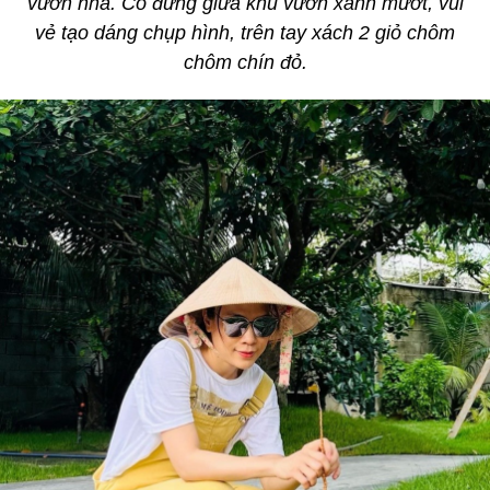
vườn nhà. Cô đứng giữa khu vườn xanh mướt, vui
vẻ tạo dáng chụp hình, trên tay xách 2 giỏ
chôm
chôm chín đỏ.