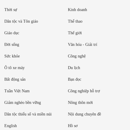
Thời sự
Kinh doanh
Dân tộc và Tôn giáo
Thể thao
Giáo dục
Thế giới
Đời sống
Văn hóa - Giải trí
Sức khỏe
Công nghệ
Ô tô xe máy
Du lịch
Bất động sản
Bạn đọc
Tuần Việt Nam
Công nghiệp hỗ trợ
Giảm nghèo bền vững
Nông thôn mới
Dân tộc thiểu số và miền núi
Nội dung chuyên đề
English
Hồ sơ