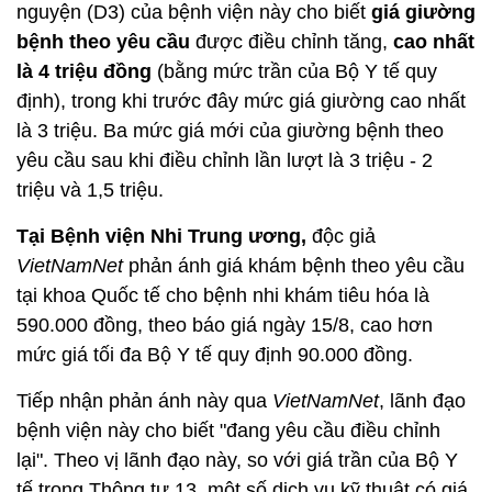
nguyện (D3) của bệnh viện này cho biết
giá giường
bệnh theo yêu cầu
được điều chỉnh tăng,
cao nhất
là 4 triệu đồng
(bằng mức trần của Bộ Y tế quy
định), trong khi trước đây mức giá giường cao nhất
là 3 triệu. Ba mức giá mới của giường bệnh theo
yêu cầu sau khi điều chỉnh lần lượt là 3 triệu - 2
triệu và 1,5 triệu.
Tại Bệnh viện Nhi Trung ương,
độc giả
VietNamNet
phản ánh giá khám bệnh theo yêu cầu
tại khoa Quốc tế cho bệnh nhi khám tiêu hóa là
590.000 đồng, theo báo giá ngày 15/8, cao hơn
mức giá tối đa Bộ Y tế quy định 90.000 đồng.
Tiếp nhận phản ánh này qua
VietNamNet
, lãnh đạo
bệnh viện này cho biết "đang yêu cầu điều chỉnh
lại". Theo vị lãnh đạo này, so với giá trần của Bộ Y
tế trong Thông tư 13, một số dịch vụ kỹ thuật có giá