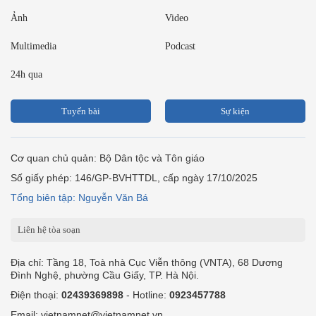
Ảnh
Video
Multimedia
Podcast
24h qua
Tuyến bài
Sự kiện
Cơ quan chủ quản: Bộ Dân tộc và Tôn giáo
Số giấy phép: 146/GP-BVHTTDL, cấp ngày 17/10/2025
Tổng biên tập: Nguyễn Văn Bá
Liên hệ tòa soạn
Địa chỉ: Tầng 18, Toà nhà Cục Viễn thông (VNTA), 68 Dương
Đình Nghệ, phường Cầu Giấy, TP. Hà Nội.
Điện thoại:
02439369898
- Hotline:
0923457788
Email: vietnamnet@vietnamnet.vn