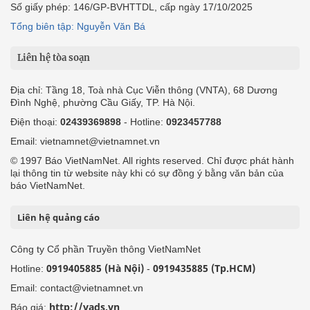
Số giấy phép: 146/GP-BVHTTDL, cấp ngày 17/10/2025
Tổng biên tập: Nguyễn Văn Bá
Liên hệ tòa soạn
Địa chỉ: Tầng 18, Toà nhà Cục Viễn thông (VNTA), 68 Dương
Đình Nghệ, phường Cầu Giấy, TP. Hà Nội.
Điện thoại:
02439369898
- Hotline:
0923457788
Email: vietnamnet@vietnamnet.vn
© 1997 Báo VietNamNet. All rights reserved. Chỉ được phát hành
lại thông tin từ website này khi có sự đồng ý bằng văn bản của
báo VietNamNet.
Liên hệ quảng cáo
Công ty Cổ phần Truyền thông VietNamNet
0919405885 (Hà Nội)
0919435885 (Tp.HCM)
Hotline:
-
Email: contact@vietnamnet.vn
http://vads.vn
Báo giá: