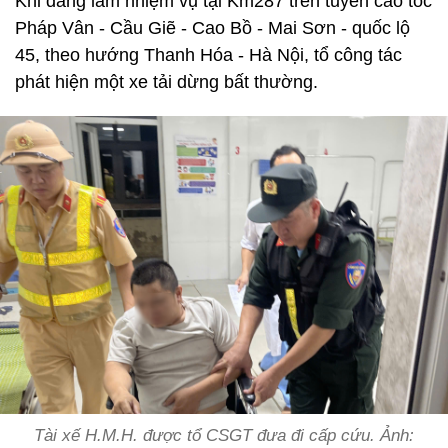
Khi đang làm nhiệm vụ tại Km287 trên tuyến cao tốc
Pháp Vân - Cầu Giẽ - Cao Bồ - Mai Sơn - quốc lộ
45, theo hướng Thanh Hóa - Hà Nội, tổ công tác
phát hiện một xe tải dừng bất thường.
Tài xế H.M.H. được tổ CSGT đưa đi cấp cứu. Ảnh: