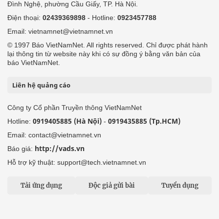
Đình Nghệ, phường Cầu Giấy, TP. Hà Nội.
Điện thoại:
02439369898
- Hotline:
0923457788
Email: vietnamnet@vietnamnet.vn
© 1997 Báo VietNamNet. All rights reserved. Chỉ được phát hành
lại thông tin từ website này khi có sự đồng ý bằng văn bản của
báo VietNamNet.
Liên hệ quảng cáo
Công ty Cổ phần Truyền thông VietNamNet
0919405885 (Hà Nội)
0919435885 (Tp.HCM)
Hotline:
-
Email: contact@vietnamnet.vn
http://vads.vn
Báo giá:
Hỗ trợ kỹ thuật: support@tech.vietnamnet.vn
Tải ứng dụng
Độc giả gửi bài
Tuyển dụng