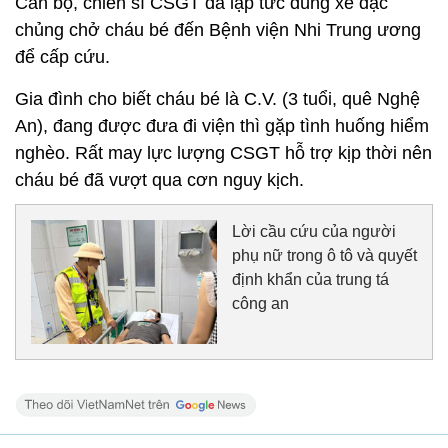
Cán bộ, chiến sĩ CSGT đã lập tức dùng xe đặc
chủng chở cháu bé đến Bệnh viện Nhi Trung ương
để cấp cứu.
Gia đình cho biết cháu bé là C.V. (3 tuổi, quê Nghệ
An), đang được đưa đi viện thì gặp tình huống hiểm
nghèo. Rất may lực lượng CSGT hỗ trợ kịp thời nên
cháu bé đã vượt qua cơn nguy kịch.
Lời cầu cứu của người
phụ nữ trong ô tô và quyết
định khẩn của trung tá
công an