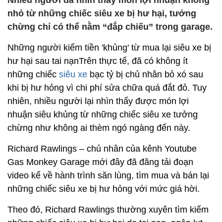
Nhiều người đã nhìn thấy món lợi nhuận không
nhỏ từ những chiếc siêu xe bị hư hại, tưởng
chừng chỉ có thể nằm “đắp chiếu” trong garage.
Những người kiếm tiền 'khủng' từ mua lại siêu xe bị
hư hại sau tai nạnTrên thực tế, đã có không ít
những chiếc
siêu xe
bạc tỷ bị chủ nhân bỏ xó sau
khi bị hư hỏng vì chi phí sửa chữa quá đắt đỏ. Tuy
nhiên, nhiều người lại nhìn thấy được món lợi
nhuận siêu khủng từ những chiếc siêu xe tưởng
chừng như không ai thèm ngó ngàng đến này.
Richard Rawlings – chủ nhân của kênh Youtube
Gas Monkey Garage mới đây đã đăng tải đoạn
video kể về hành trình săn lùng, tìm mua và bán lại
những chiếc siêu xe bị hư hỏng với mức giá hời.
Theo đó, Richard Rawlings thường xuyên tìm kiếm