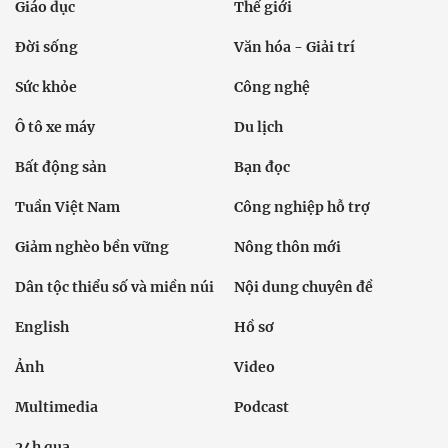
Giáo dục
Thế giới
Đời sống
Văn hóa - Giải trí
Sức khỏe
Công nghệ
Ô tô xe máy
Du lịch
Bất động sản
Bạn đọc
Tuần Việt Nam
Công nghiệp hỗ trợ
Giảm nghèo bền vững
Nông thôn mới
Dân tộc thiểu số và miền núi
Nội dung chuyên đề
English
Hồ sơ
Ảnh
Video
Multimedia
Podcast
24h qua