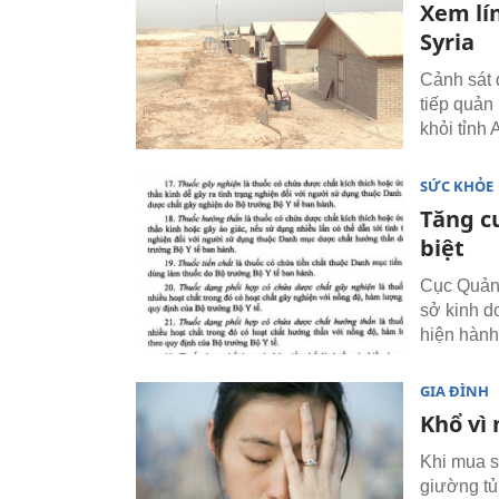
Xem lí
Syria
Cảnh sát 
tiếp quản
khỏi tỉnh 
SỨC KHỎE
Tăng c
biệt
Cục Quản 
sở kinh d
hiện hành
GIA ĐÌNH
Khổ vì
Khi mua s
giường tủ