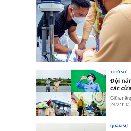
THỜI SỰ
Đội nắ
các cử
Giữa nắng
24/24h tạ
QUÂN SỰ