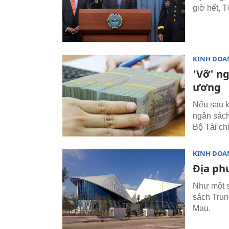
giờ hết, 
KINH DOA
'Vỡ' n
ương
Nếu sau k
ngân sách
Bộ Tài ch
KINH DOA
Địa ph
Như một s
sách Trun
Mau.