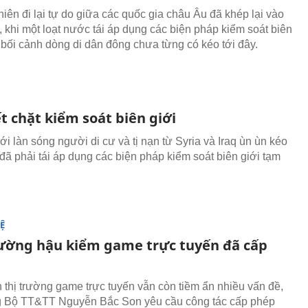
niên đi lại tự do giữa các quốc gia châu Âu đã khép lại vào
, khi một loạt nước tái áp dụng các biện pháp kiểm soát biên
g bối cảnh dòng di dân đông chưa từng có kéo tới đây.
t chặt kiểm soát biên giới
i làn sóng người di cư và tị nạn từ Syria và Iraq ùn ùn kéo
đã phải tái áp dụng các biện pháp kiểm soát biên giới tạm
Ệ
ường hậu kiểm game trực tuyến đã cấp
 thị trường game trực tuyến vẫn còn tiềm ẩn nhiều vấn đề,
g Bộ TT&TT Nguyễn Bắc Son yêu cầu công tác cấp phép