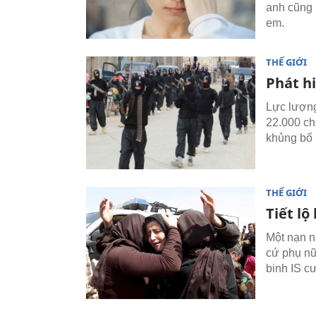
anh cũng 
em.
THẾ GIỚI
Phát hi
Lực lượng
22.000 chi
khủng bố 
THẾ GIỚI
Tiết lộ
Một nạn n
cứ phụ nữ 
binh IS c