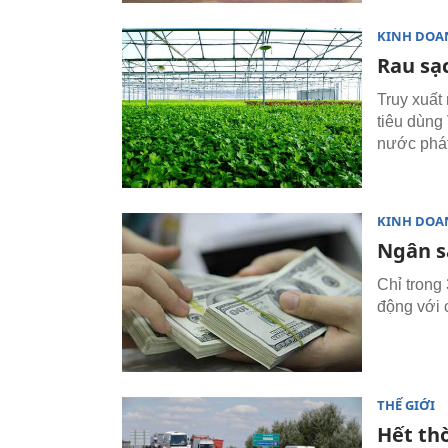
KINH DOA
Rau sạc
Truy xuất
tiêu dùng 
nước phát 
KINH DOA
Ngân s
Chỉ trong
động với c
THẾ GIỚI
Hết thờ