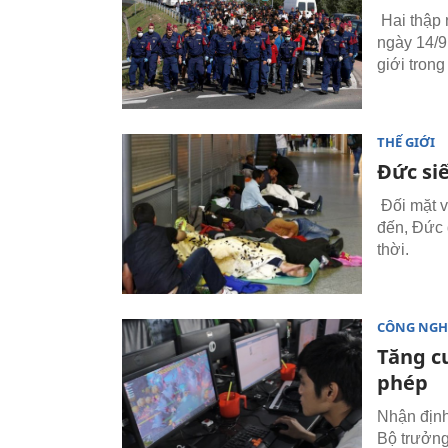
Hai thập 
ngày 14/9
giới tron
THẾ GIỚI
Đức siế
Đối mặt vớ
đến, Đức 
thời.
CÔNG NGH
Tăng c
phép
Nhận định
Bộ trưởn