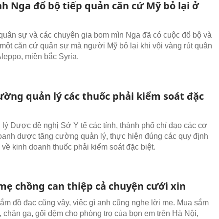
nh Nga đổ bộ tiếp quản căn cứ Mỹ bỏ lại ở
quân sự và các chuyên gia bom mìn Nga đã có cuộc đổ bộ và
 một căn cứ quân sự mà người Mỹ bỏ lại khi vội vàng rút quân
Aleppo, miền bắc Syria.
ường quản lý các thuốc phải kiểm soát đặc
lý Dược đề nghị Sở Y tế các tỉnh, thành phố chỉ đạo các cơ
oanh dược tăng cường quản lý, thực hiện đúng các quy định
 về kinh doanh thuốc phải kiểm soát đặc biệt.
 mẹ chồng can thiệp cả chuyện cưới xin
ắm đồ đạc cũng vậy, việc gì anh cũng nghe lời mẹ. Mua sắm
, chăn ga, gối đệm cho phòng trọ của bọn em trên Hà Nội,