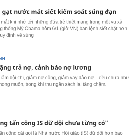
gạt nước mắt siết kiểm soát súng đạn
mắt khi nhớ tới những đứa trẻ thiệt mạng trong một vụ xả
g thống Mỹ Obama hôm 6/1 (giờ VN) ban lệnh siết chặt hơn
uy định về súng
NH
ặng trả nợ, cảnh báo nợ lương
giảm bội chi, giảm nợ công, giảm vay đảo nợ... đều chưa như
mong muốn, trong khi thu ngân sách lại tăng chậm.
ng tấn công IS dữ dội chưa từng có"
ấn công cái gọi là Nhà nước Hồi giáo (IS) dữ dội hơn bao