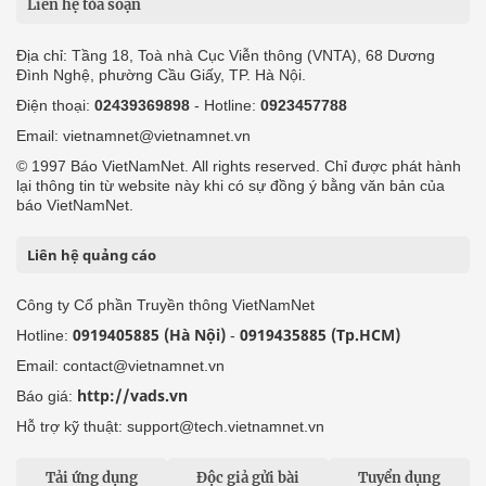
Liên hệ tòa soạn
Địa chỉ: Tầng 18, Toà nhà Cục Viễn thông (VNTA), 68 Dương
Đình Nghệ, phường Cầu Giấy, TP. Hà Nội.
Điện thoại:
02439369898
- Hotline:
0923457788
Email: vietnamnet@vietnamnet.vn
© 1997 Báo VietNamNet. All rights reserved. Chỉ được phát hành
lại thông tin từ website này khi có sự đồng ý bằng văn bản của
báo VietNamNet.
Liên hệ quảng cáo
Công ty Cổ phần Truyền thông VietNamNet
0919405885 (Hà Nội)
0919435885 (Tp.HCM)
Hotline:
-
Email: contact@vietnamnet.vn
http://vads.vn
Báo giá:
Hỗ trợ kỹ thuật: support@tech.vietnamnet.vn
Tải ứng dụng
Độc giả gửi bài
Tuyển dụng