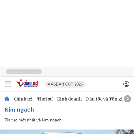
# ASEAN CUP 2026
Chính trị
Thời sự
Kinh doanh
Dân tộc và Tôn giáo
kim ngạch
Tin tức mới nhất về
kim ngạch