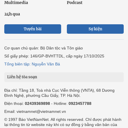
Multimedia
Podcast
24h qua
Tuyến bài
Sự kiện
Cơ quan chủ quản: Bộ Dân tộc và Tôn giáo
Số giấy phép: 146/GP-BVHTTDL, cấp ngày 17/10/2025
Tổng biên tập: Nguyễn Văn Bá
Liên hệ tòa soạn
Địa chỉ: Tầng 18, Toà nhà Cục Viễn thông (VNTA), 68 Dương
Đình Nghệ, phường Cầu Giấy, TP. Hà Nội.
Điện thoại:
02439369898
- Hotline:
0923457788
Email: vietnamnet@vietnamnet.vn
© 1997 Báo VietNamNet. All rights reserved. Chỉ được phát hành
lại thông tin từ website này khi có sự đồng ý bằng văn bản của