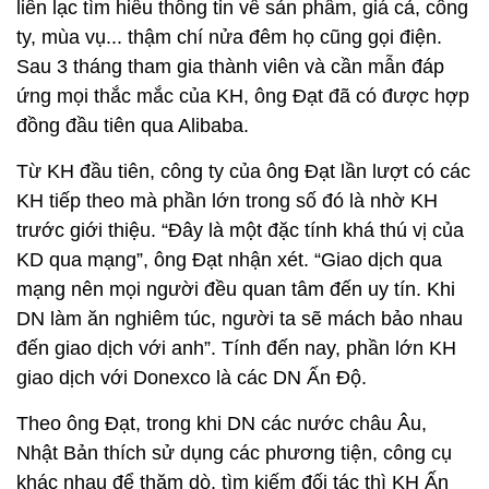
liên lạc tìm hiểu thông tin về sản phẩm, giá cả, công
ty, mùa vụ... thậm chí nửa đêm họ cũng gọi điện.
Sau 3 tháng tham gia thành viên và cần mẫn đáp
ứng mọi thắc mắc của KH, ông Đạt đã có được hợp
đồng đầu tiên qua Alibaba.
Từ KH đầu tiên, công ty của ông Đạt lần lượt có các
KH tiếp theo mà phần lớn trong số đó là nhờ KH
trước giới thiệu. “Đây là một đặc tính khá thú vị của
KD qua mạng”, ông Đạt nhận xét. “Giao dịch qua
mạng nên mọi người đều quan tâm đến uy tín. Khi
DN làm ăn nghiêm túc, người ta sẽ mách bảo nhau
đến giao dịch với anh”. Tính đến nay, phần lớn KH
giao dịch với Donexco là các DN Ấn Độ.
Theo ông Đạt, trong khi DN các nước châu Âu,
Nhật Bản thích sử dụng các phương tiện, công cụ
khác nhau để thăm dò, tìm kiếm đối tác thì KH Ấn