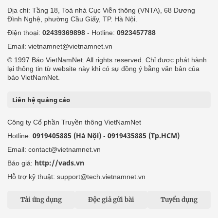
Địa chỉ: Tầng 18, Toà nhà Cục Viễn thông (VNTA), 68 Dương
Đình Nghệ, phường Cầu Giấy, TP. Hà Nội.
Điện thoại:
02439369898
- Hotline:
0923457788
Email: vietnamnet@vietnamnet.vn
© 1997 Báo VietNamNet. All rights reserved. Chỉ được phát hành
lại thông tin từ website này khi có sự đồng ý bằng văn bản của
báo VietNamNet.
Liên hệ quảng cáo
Công ty Cổ phần Truyền thông VietNamNet
0919405885 (Hà Nội)
0919435885 (Tp.HCM)
Hotline:
-
Email: contact@vietnamnet.vn
http://vads.vn
Báo giá:
Hỗ trợ kỹ thuật: support@tech.vietnamnet.vn
Tải ứng dụng
Độc giả gửi bài
Tuyển dụng