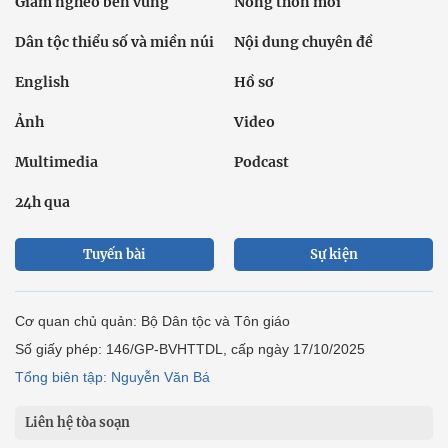
Giảm nghèo bền vững
Nông thôn mới
Dân tộc thiểu số và miền núi
Nội dung chuyên đề
English
Hồ sơ
Ảnh
Video
Multimedia
Podcast
24h qua
Tuyến bài
Sự kiện
Cơ quan chủ quản: Bộ Dân tộc và Tôn giáo
Số giấy phép: 146/GP-BVHTTDL, cấp ngày 17/10/2025
Tổng biên tập: Nguyễn Văn Bá
Liên hệ tòa soạn