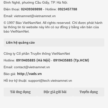
Đình Nghệ, phường Cầu Giấy, TP. Hà Nội.
Điện thoại:
02439369898
- Hotline:
0923457788
Email: vietnamnet@vietnamnet.vn
© 1997 Báo VietNamNet. All rights reserved. Chỉ được phát hành
lại thông tin từ website này khi có sự đồng ý bằng văn bản của
báo VietNamNet.
Liên hệ quảng cáo
Công ty Cổ phần Truyền thông VietNamNet
0919405885 (Hà Nội)
0919435885 (Tp.HCM)
Hotline:
-
Email: contact@vietnamnet.vn
http://vads.vn
Báo giá:
Hỗ trợ kỹ thuật: support@tech.vietnamnet.vn
Tải ứng dụng
Độc giả gửi bài
Tuyển dụng