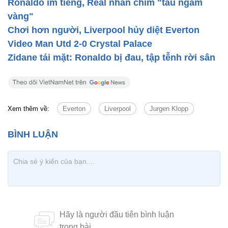
Ronaldo im tiếng, Real nhấn chìm "tàu ngầm
vàng"
Chơi hơn người, Liverpool hủy diệt Everton
Video Man Utd 2-0 Crystal Palace
Zidane tái mặt: Ronaldo bị đau, tập tễnh rời sân
Xem thêm về:
Everton
Liverpool
Jurgen Klopp