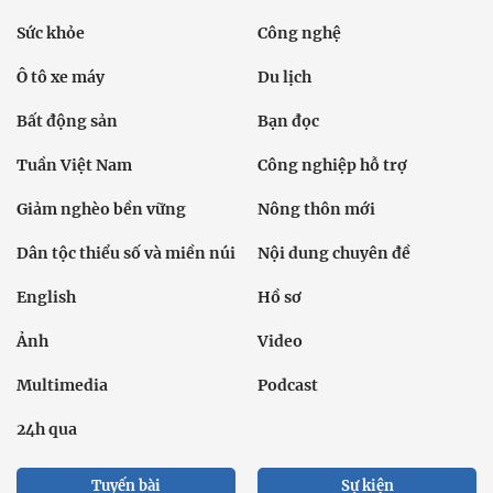
Sức khỏe
Công nghệ
Ô tô xe máy
Du lịch
Bất động sản
Bạn đọc
Tuần Việt Nam
Công nghiệp hỗ trợ
Giảm nghèo bền vững
Nông thôn mới
Dân tộc thiểu số và miền núi
Nội dung chuyên đề
English
Hồ sơ
Ảnh
Video
Multimedia
Podcast
24h qua
Tuyến bài
Sự kiện