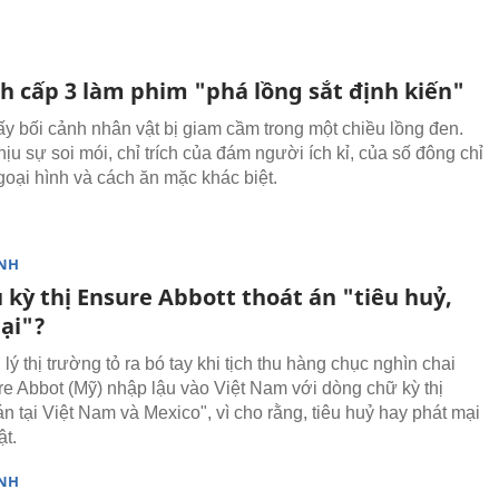
nh cấp 3 làm phim "phá lồng sắt định kiến"
ấy bối cảnh nhân vật bị giam cầm trong một chiều lồng đen.
ịu sự soi mói, chỉ trích của đám người ích kỉ, của số đông chỉ
ngoại hình và cách ăn mặc khác biệt.
NH
 kỳ thị Ensure Abbott thoát án "tiêu huỷ,
ại"?
ý thị trường tỏ ra bó tay khi tịch thu hàng chục nghìn chai
e Abbot (Mỹ) nhập lậu vào Việt Nam với dòng chữ kỳ thị
n tại Việt Nam và Mexico", vì cho rằng, tiêu huỷ hay phát mại
ật.
NH