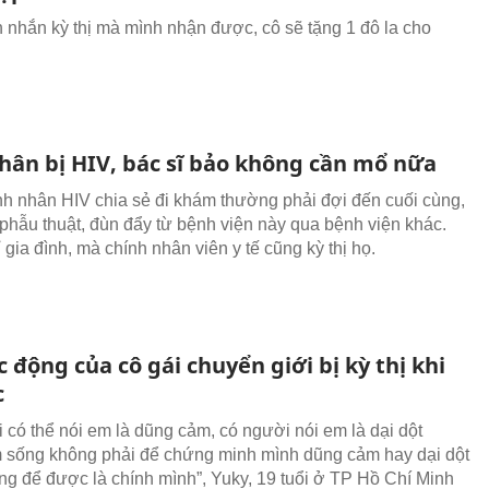
n nhắn kỳ thị mà mình nhận được, cô sẽ tặng 1 đô la cho
hân bị HIV, bác sĩ bảo không cần mổ nữa
h nhân HIV chia sẻ đi khám thường phải đợi đến cuối cùng,
i phẫu thuật, đùn đẩy từ bệnh viện này qua bệnh viện khác.
gia đình, mà chính nhân viên y tế cũng kỳ thị họ.
c động của cô gái chuyển giới bị kỳ thị khi
c
 có thể nói em là dũng cảm, có người nói em là dại dột
sống không phải để chứng minh mình dũng cảm hay dại dột
g để được là chính mình”, Yuky, 19 tuổi ở TP Hồ Chí Minh