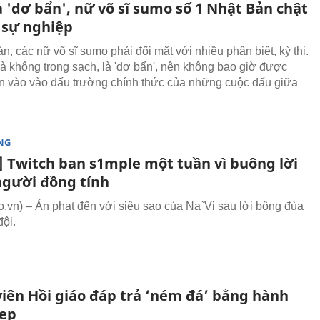
là 'dơ bẩn', nữ võ sĩ sumo số 1 Nhật Bản chật
i sự nghiệp
, các nữ võ sĩ sumo phải đối mặt với nhiều phân biệt, kỳ thị.
 là không trong sạch, là 'dơ bẩn', nên không bao giờ được
 vào vào đấu trường chính thức của những cuộc đấu giữa
.
NG
] Twitch ban s1mple một tuần vì buông lời
 người đồng tính
vn) – Án phạt đến với siêu sao của Na`Vi sau lời bông đùa
đội.
viên Hồi giáo đáp trả ‘ném đá’ bằng hành
ẹp