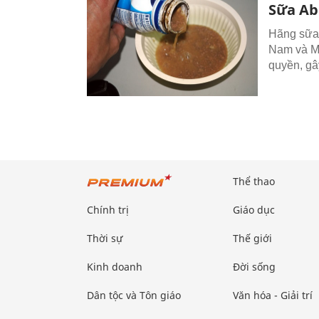
Sữa Abb
Hãng sữa 
Nam và Me
quyền, gâ
Thể thao
Chính trị
Giáo dục
Thời sự
Thế giới
Kinh doanh
Đời sống
Dân tộc và Tôn giáo
Văn hóa - Giải trí