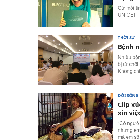
Cứ mỗi ti
UNICEF.
THỜI SỰ
Bệnh n
Nhiều bện
bị từ chố
Không chỉ 
ĐỜI SỐNG
Clip xú
xin việ
“Có người
nhưng em 
mà em sốn