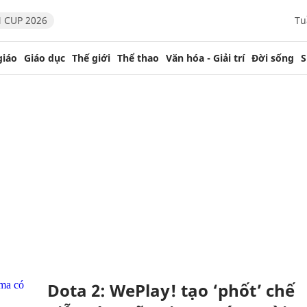
 CUP 2026
Tu
giáo
Giáo dục
Thế giới
Thể thao
Văn hóa - Giải trí
Đời sống
S
Dota 2: WePlay! tạo ‘phốt’ chế