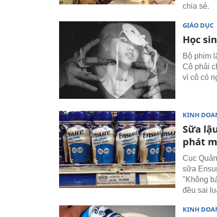
chia sẻ.
GIÁO DỤC
Học si
Bộ phim l
Cô phải ch
vì cô có 
KINH DOA
Sữa lậu
phát m
Cục Quản l
sữa Ensur
"Không bá
đều sai lu
KINH DOA