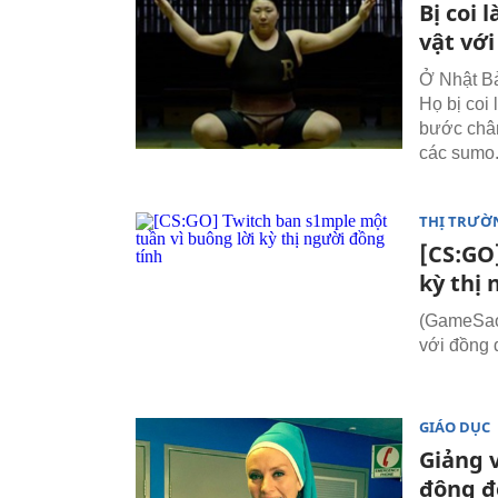
Bị coi 
vật vớ
Ở Nhật Bản
Họ bị coi
bước chân
các sumo
THỊ TRƯỜ
[CS:GO
kỳ thị
(GameSao.
với đồng 
GIÁO DỤC
Giảng 
động đ