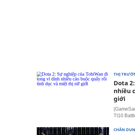
THỊ TRƯỜ
Dota 2:
nhiều c
giới
(GameSao.
TI10 Batt
CHÂN DU