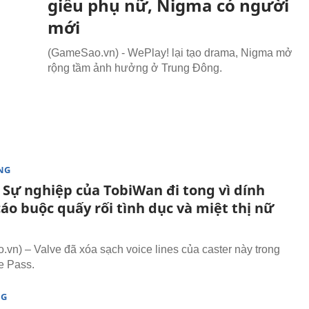
giễu phụ nữ, Nigma có người
mới
(GameSao.vn) - WePlay! lại tạo drama, Nigma mở
rộng tầm ảnh hưởng ở Trung Đông.
NG
 Sự nghiệp của TobiWan đi tong vì dính
áo buộc quấy rối tình dục và miệt thị nữ
vn) – Valve đã xóa sạch voice lines của caster này trong
le Pass.
NG