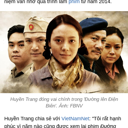
niệm vẫn nhớ quá trình làm
phim
từ năm 2014.
Huyền Trang đóng vai chính trong 'Đường lên Điện
Biên'. Ảnh: FBNV
Huyền Trang chia sẻ với
VietNamNet
: "Tôi rất hạnh
phúc vì năm nào cũng được xem lại phim
Đường