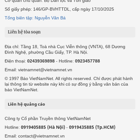
Cơ quan chủ quản: Bộ Dân tộc và Tôn giáo
Số giấy phép: 146/GP-BVHTTDL, cấp ngày 17/10/2025
Tổng biên tập: Nguyễn Văn Bá
Liên hệ tòa soạn
Địa chỉ: Tầng 18, Toà nhà Cục Viễn thông (VNTA), 68 Dương
Đình Nghệ, phường Cầu Giấy, TP. Hà Nội.
Điện thoại:
02439369898
- Hotline:
0923457788
Email: vietnamnet@vietnamnet.vn
© 1997 Báo VietNamNet. All rights reserved. Chỉ được phát hành
lại thông tin từ website này khi có sự đồng ý bằng văn bản của
báo VietNamNet.
Liên hệ quảng cáo
Công ty Cổ phần Truyền thông VietNamNet
0919405885 (Hà Nội)
0919435885 (Tp.HCM)
Hotline:
-
Email: contact@vietnamnet.vn