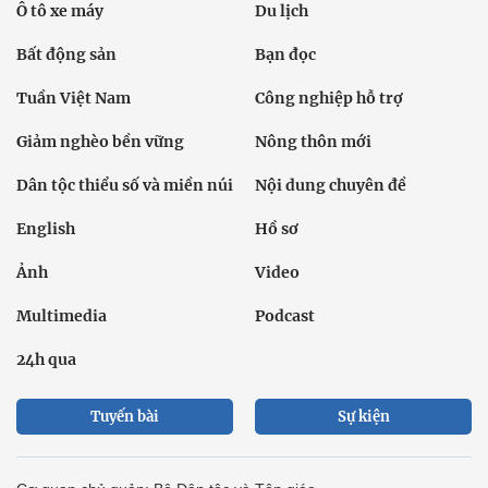
Ô tô xe máy
Du lịch
Bất động sản
Bạn đọc
Tuần Việt Nam
Công nghiệp hỗ trợ
Giảm nghèo bền vững
Nông thôn mới
Dân tộc thiểu số và miền núi
Nội dung chuyên đề
English
Hồ sơ
Ảnh
Video
Multimedia
Podcast
24h qua
Tuyến bài
Sự kiện