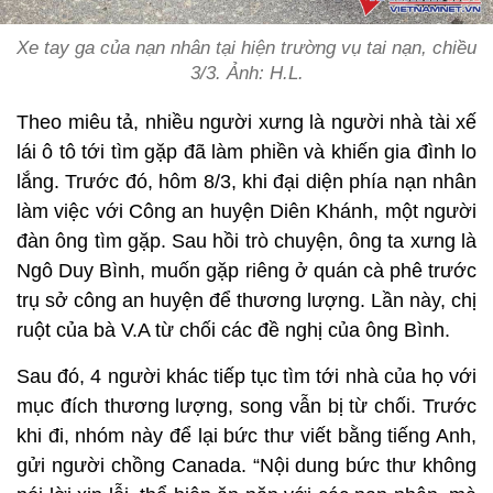
Xe tay ga của nạn nhân tại hiện trường vụ tai nạn, chiều
3/3. Ảnh:
H.L.
Theo miêu tả, nhiều người xưng là người nhà tài xế
lái ô tô tới tìm gặp đã làm phiền và khiến gia đình lo
lắng. Trước đó, hôm 8/3, khi đại diện phía nạn nhân
làm việc với Công an huyện Diên Khánh, một người
đàn ông tìm gặp. Sau hồi trò chuyện, ông ta xưng là
Ngô Duy Bình, muốn gặp riêng ở quán cà phê trước
trụ sở công an huyện để thương lượng. Lần này, chị
ruột của bà V.A từ chối các đề nghị của ông Bình.
Sau đó, 4 người khác tiếp tục tìm tới nhà của họ với
mục đích thương lượng, song vẫn bị từ chối. Trước
khi đi, nhóm này để lại bức thư viết bằng tiếng Anh,
gửi người chồng Canada. “Nội dung bức thư không