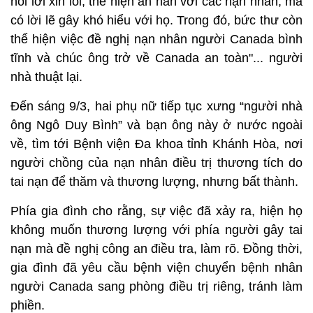
nói lời xin lỗi, thể hiện ăn năn với các nạn nhân, mà
có lời lẽ gây khó hiểu với họ. Trong đó, bức thư còn
thể hiện việc đề nghị nạn nhân người Canada bình
tĩnh và chúc ông trở về Canada an toàn"... người
nhà thuật lại.
Đến sáng 9/3, hai phụ nữ tiếp tục xưng “người nhà
ông Ngô Duy Bình” và bạn ông này ở nước ngoài
về, tìm tới Bệnh viện Đa khoa tỉnh Khánh Hòa, nơi
người chồng của nạn nhân điều trị thương tích do
tai nạn để thăm và thương lượng, nhưng bất thành.
Phía gia đình cho rằng, sự việc đã xảy ra, hiện họ
không muốn thương lượng với phía người gây tai
nạn mà đề nghị công an điều tra, làm rõ. Đồng thời,
gia đình đã yêu cầu bệnh viện chuyển bệnh nhân
người Canada sang phòng điều trị riêng, tránh làm
phiền.