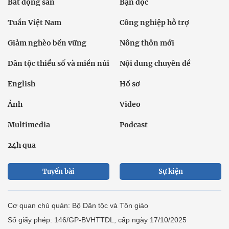
Bất động sản
Bạn đọc
Tuần Việt Nam
Công nghiệp hỗ trợ
Giảm nghèo bền vững
Nông thôn mới
Dân tộc thiểu số và miền núi
Nội dung chuyên đề
English
Hồ sơ
Ảnh
Video
Multimedia
Podcast
24h qua
Tuyến bài
Sự kiện
Cơ quan chủ quản: Bộ Dân tộc và Tôn giáo
Số giấy phép: 146/GP-BVHTTDL, cấp ngày 17/10/2025