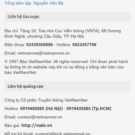
Tổng biên tập: Nguyễn Văn Bá
Liên hệ tòa soạn
Địa chỉ: Tầng 18, Toà nhà Cục Viễn thông (VNTA), 68 Dương
Đình Nghệ, phường Cầu Giấy, TP. Hà Nội.
Điện thoại:
02439369898
- Hotline:
0923457788
Email: vietnamnet@vietnamnet.vn
© 1997 Báo VietNamNet. All rights reserved. Chỉ được phát hành
lại thông tin từ website này khi có sự đồng ý bằng văn bản của
báo VietNamNet.
Liên hệ quảng cáo
Công ty Cổ phần Truyền thông VietNamNet
0919405885 (Hà Nội)
0919435885 (Tp.HCM)
Hotline:
-
Email: contact@vietnamnet.vn
http://vads.vn
Báo giá:
Hỗ trợ kỹ thuật: support@tech.vietnamnet.vn