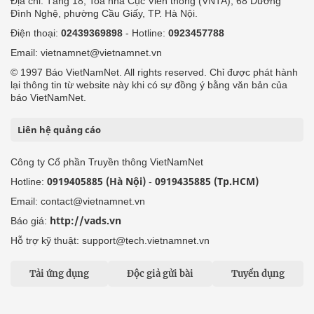
Địa chỉ: Tầng 18, Toà nhà Cục Viễn thông (VNTA), 68 Dương
Đình Nghệ, phường Cầu Giấy, TP. Hà Nội.
Điện thoại:
02439369898
- Hotline:
0923457788
Email: vietnamnet@vietnamnet.vn
© 1997 Báo VietNamNet. All rights reserved. Chỉ được phát hành
lại thông tin từ website này khi có sự đồng ý bằng văn bản của
báo VietNamNet.
Liên hệ quảng cáo
Công ty Cổ phần Truyền thông VietNamNet
0919405885 (Hà Nội)
0919435885 (Tp.HCM)
Hotline:
-
Email: contact@vietnamnet.vn
http://vads.vn
Báo giá:
Hỗ trợ kỹ thuật: support@tech.vietnamnet.vn
Tải ứng dụng
Độc giả gửi bài
Tuyển dụng