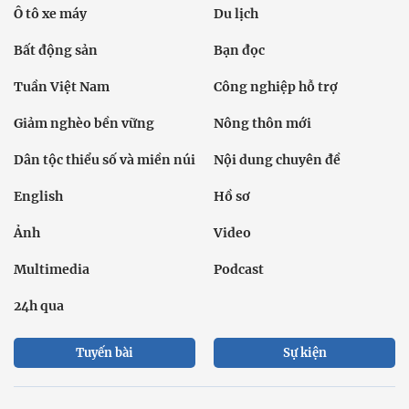
Ô tô xe máy
Du lịch
Bất động sản
Bạn đọc
Tuần Việt Nam
Công nghiệp hỗ trợ
Giảm nghèo bền vững
Nông thôn mới
Dân tộc thiểu số và miền núi
Nội dung chuyên đề
English
Hồ sơ
Ảnh
Video
Multimedia
Podcast
24h qua
Tuyến bài
Sự kiện