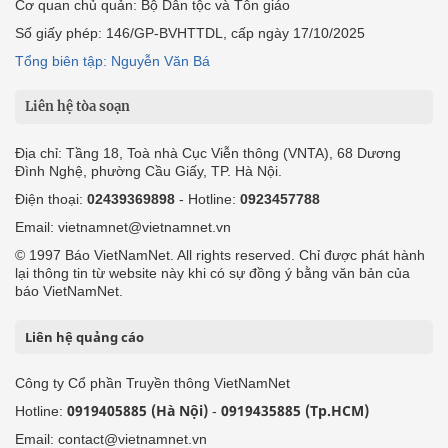
Cơ quan chủ quản: Bộ Dân tộc và Tôn giáo
Số giấy phép: 146/GP-BVHTTDL, cấp ngày 17/10/2025
Tổng biên tập: Nguyễn Văn Bá
Liên hệ tòa soạn
Địa chỉ: Tầng 18, Toà nhà Cục Viễn thông (VNTA), 68 Dương
Đình Nghệ, phường Cầu Giấy, TP. Hà Nội.
Điện thoại:
02439369898
- Hotline:
0923457788
Email: vietnamnet@vietnamnet.vn
© 1997 Báo VietNamNet. All rights reserved. Chỉ được phát hành
lại thông tin từ website này khi có sự đồng ý bằng văn bản của
báo VietNamNet.
Liên hệ quảng cáo
Công ty Cổ phần Truyền thông VietNamNet
0919405885 (Hà Nội)
0919435885 (Tp.HCM)
Hotline:
-
Email: contact@vietnamnet.vn