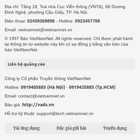
Địa chỉ: Tầng 18, Toà nhà Cục Viễn thông (VNTA), 68 Dương
Đình Nghệ, phường Cầu Giấy, TP. Hà Nội.
Điện thoại:
02439369898
- Hotline:
0923457788
Email: vietnamnet@vietnamnet.vn
© 1997 Báo VietNamNet. All rights reserved. Chỉ được phát hành
lại thông tin từ website này khi có sự đồng ý bằng văn bản của
báo VietNamNet.
Liên hệ quảng cáo
Công ty Cổ phần Truyền thông VietNamNet
0919405885 (Hà Nội)
0919435885 (Tp.HCM)
Hotline:
-
Email: contact@vietnamnet.vn
http://vads.vn
Báo giá:
Hỗ trợ kỹ thuật: support@tech.vietnamnet.vn
Tải ứng dụng
Độc giả gửi bài
Tuyển dụng