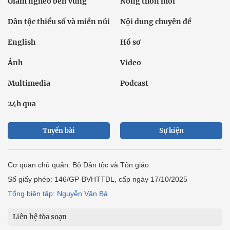
Giảm nghèo bền vững
Nông thôn mới
Dân tộc thiểu số và miền núi
Nội dung chuyên đề
English
Hồ sơ
Ảnh
Video
Multimedia
Podcast
24h qua
Tuyến bài
Sự kiện
Cơ quan chủ quản: Bộ Dân tộc và Tôn giáo
Số giấy phép: 146/GP-BVHTTDL, cấp ngày 17/10/2025
Tổng biên tập: Nguyễn Văn Bá
Liên hệ tòa soạn