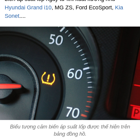
Hyundai Grand i10
, MG ZS, Ford EcoSport,
Kia
Sonet
....
Biểu tượng cảm biến áp suất lốp được thể hiện trên
bảng đồng hồ.