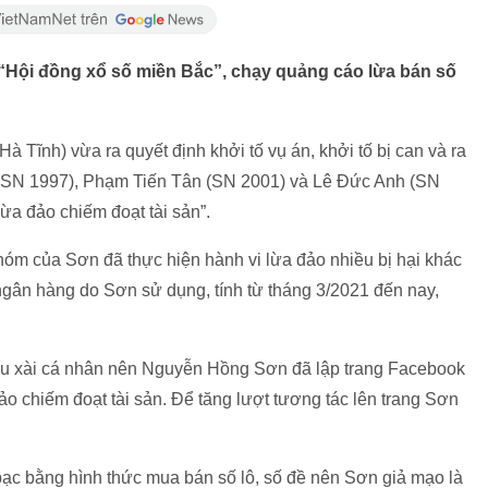
“Hội đồng xổ số miền Bắc”, chạy quảng cáo lừa bán số
nh) vừa ra quyết định khởi tố vụ án, khởi tố bị can và ra
 (SN 1997), Phạm Tiến Tân (SN 2001) và Lê Đức Anh (SN
ừa đảo chiếm đoạt tài sản”.
hóm của Sơn đã thực hiện hành vi lừa đảo nhiều bị hại khác
 ngân hàng do Sơn sử dụng, tính từ tháng 3/2021 đến nay,
tiêu xài cá nhân nên Nguyễn Hồng Sơn đã lập trang Facebook
ảo chiếm đoạt tài sản. Để tăng lượt tương tác lên trang Sơn
bạc bằng hình thức mua bán số lô, số đề nên Sơn giả mạo là