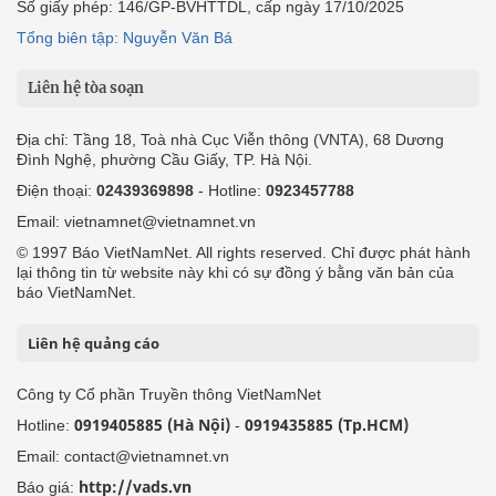
Số giấy phép: 146/GP-BVHTTDL, cấp ngày 17/10/2025
Tổng biên tập: Nguyễn Văn Bá
Liên hệ tòa soạn
Địa chỉ: Tầng 18, Toà nhà Cục Viễn thông (VNTA), 68 Dương
Đình Nghệ, phường Cầu Giấy, TP. Hà Nội.
Điện thoại:
02439369898
- Hotline:
0923457788
Email: vietnamnet@vietnamnet.vn
© 1997 Báo VietNamNet. All rights reserved. Chỉ được phát hành
lại thông tin từ website này khi có sự đồng ý bằng văn bản của
báo VietNamNet.
Liên hệ quảng cáo
Công ty Cổ phần Truyền thông VietNamNet
0919405885 (Hà Nội)
0919435885 (Tp.HCM)
Hotline:
-
Email: contact@vietnamnet.vn
http://vads.vn
Báo giá: