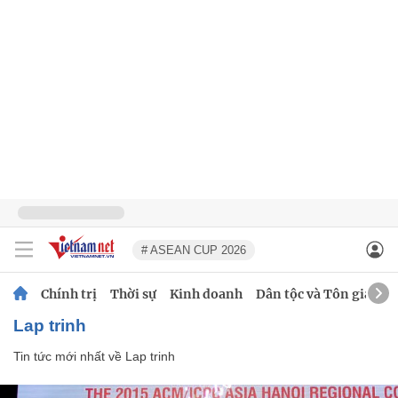
# ASEAN CUP 2026
Chính trị
Thời sự
Kinh doanh
Dân tộc và Tôn giáo
Lap trinh
Tin tức mới nhất về
Lap trinh